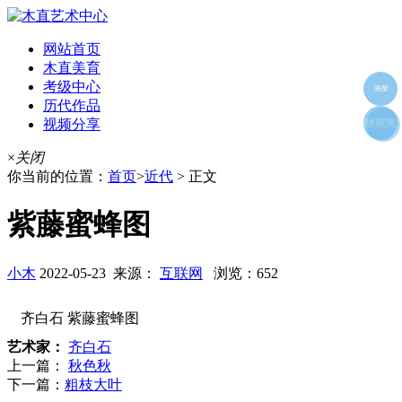
网站首页
木直美育
考级中心
海报
历代作品
视频分享
朋友圈
收藏夹
好友
×
关闭
你当前的位置：
首页
>
近代
> 正文
紫藤蜜蜂图
小木
2022-05-23 来源：
互联网
浏览：652
齐白石 紫藤蜜蜂图
艺术家：
齐白石
上一篇：
秋色秋
下一篇：
粗枝大叶