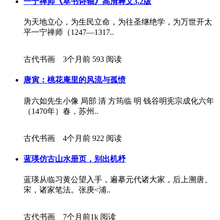
一宁禅师《草书诗轴》高清释文3.2版
为天地立心，为生民立命，为往圣继绝学，为万世开太
平一宁禅师（1247—1317..
古代书画 3个月前
593 阅读
唐寅：桃花庵里的风流与孤愤
唐六如先生小像 局部 清 方筠临 明 钱谷明宪宗成化六年
（1470年）春，苏州..
古代书画 4个月前
922 阅读
蓝瑛仿古山水册页，别出机杼
蓝瑛从临习黄公望入手，遍摹元代诸大家，后上溯唐、
宋，诸家笔法。张庚<浦..
古代书画 7个月前
1k 阅读