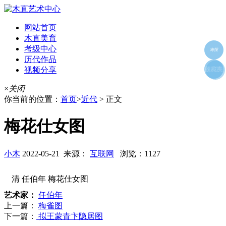
网站首页
木直美育
考级中心
海报
历代作品
视频分享
朋友圈
收藏夹
好友
×
关闭
你当前的位置：
首页
>
近代
> 正文
梅花仕女图
小木
2022-05-21 来源：
互联网
浏览：1127
清 任伯年 梅花仕女图
艺术家：
任伯年
上一篇：
梅雀图
下一篇：
拟王蒙青卞隐居图