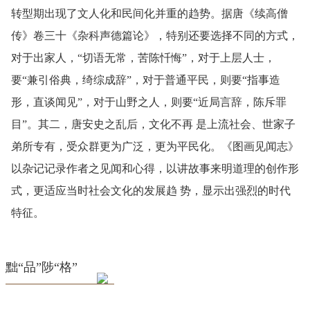
转型期出现了文人化和民间化并重的趋势。据唐《续高僧
传》卷三十《杂科声德篇论》，特别还要选择不同的方式，
对于出家人，“切语无常，苦陈忏悔”，对于上层人士，
要“兼引俗典，绮综成辞”，对于普通平民，则要“指事造
形，直谈闻见”，对于山野之人，则要“近局言辞，陈斥罪
目”。其二，唐安史之乱后，文化不再 是上流社会、世家子
弟所专有，受众群更为广泛，更为平民化。《图画见闻志》
以杂记记录作者之见闻和心得，以讲故事来明道理的创作形
式，更适应当时社会文化的发展趋 势，显示出强烈的时代
特征。
黜“品”陟“格”