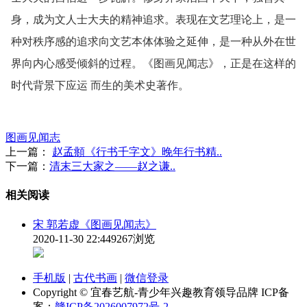
身，成为文人士大夫的精神追求。表现在文艺理论上，是一
种对秩序感的追求向文艺本体体验之延伸，是一种从外在世
界向内心感受倾斜的过程。《图画见闻志》，正是在这样的
时代背景下应运 而生的美术史著作。
图画见闻志
上一篇：
赵孟頫《行书千字文》晚年行书精..
下一篇：
清末三大家之——赵之谦..
相关阅读
宋 郭若虚《图画见闻志》
2020-11-30 22:44
9267浏览
手机版
|
古代书画
|
微信登录
Copyright © 宜春艺航-青少年兴趣教育领导品牌 ICP备
案：
赣ICP备2026007972号-2