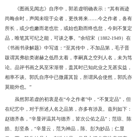
《图画见闻志》自序中，郭若虚明确表示：“其有画迹
尚晦余时，声闻未喧于众者，更佚将来……今之作者，各有
所长，或少也嫩而老也壮，或始也勤而终也怠，今则不复定
品，唯笔其可纪之能，可谈之事。”余绍宋（1882-1949）在
《书画书录解题》中写道：“至其传中，不加品第，毛子晋
跋谓其弗欲类谢赫之低昂太着，李嗣真之空列人名，未为笃
论。品评书画之风至宋渐替，盖其时已知此业之无甚实益，
相率不谈。郭氏自序中已微露其旨，所谓风会使然，郭氏亦
莫能外也。”
虽然郭若虚的初衷是在“今之作者”中，“不复定品”，但
在纪艺中，对于所述人名之品第，亦多有涉及。兹列如下：
赵德齐条，“辛显评温其与德齐，皆次公佑之品”；范琼、陈
皓、彭坚条，“辛显云，范为神品，陈、彭为妙品；仁显