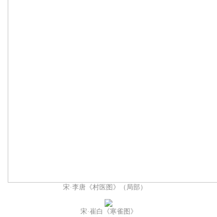
宋·李唐《村医图》（局部）
宋·崔白《寒雀图》