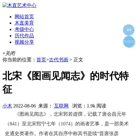
网站首页
木直美育
考级中心
海报
历代作品
视频分享
朋友圈
收藏夹
好友
×
关闭
你当前的位置：
首页
>
古代书画
> 正文
北宋《图画见闻志》的时代特
征
小木
2022-08-06 来源：
互联网
浏览：1.9k 阅读
《图画见闻志》，北宋郭若虚撰，记载了唐会昌元年
（841）至北宋熙宁七年（1074）的画者艺事，是一部美术
史通史类著作。作者在其自序中称其书是续“昔唐张彦