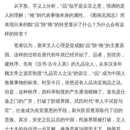
从字形、字义上分析，“品”似乎是众言之意，强调的是
人的理解；“格”则代表事物本身的属性。《图画见闻志》所
表现出来的黜“品”陟“格”的转变显示了什么？为什么会有这
样的转变？
笔者以为，唐宋文人心理是促成黜“品”陟“格”的主要原
因。这样的过程在唐代初年就已经开始了。品者，别优劣，
建秩序。先有《汉书·古今人表》的九品论人，从东汉末年
魏文帝之选官制度“九品官人之法”的设立，“品” 成为中国人
衡量事物的标准。时至今日，依然还有人品决定画品之说。
但是，这种秩序，因科举制度的产生逐渐模糊了。首先是仕
途之门的广开，打破了阶级界限。武氏时代“举人不试皆与
官”，仕途成为皇室显恩的手段，新兴阶层逐渐取代了旧的
贵族。其次，安史之乱以后的中国，民族界限被打破，文人
士大夫的自信进一步瓦解。修身齐家治国平天下，独善其