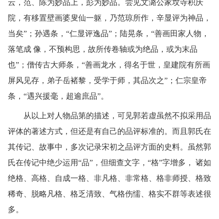
云，范、陈为妙品上，彭为妙品。尝见文潞公家坟寺积庆
院，有移置壁画婆叟仙一躯，乃范琼所作，辛显评为神品，
当矣”；孙遇条，“仁显评逸品”；陆晃条，“善画田家人物，
落笔成 像，不预构思，故所传卷轴或为绝品，或为末品
也”；僧传古大师条，“善画龙水，得名于世，皇建院有所画
屏风见存，弟子岳褚黎，受学于师，其品次之”；仁宗皇帝
条，“遇兴援毫，超逾庶品”。
从以上对人物品第的描述，可见郭若虚虽然不拟采用品
评体的著述方式，但还是有自己的品评标准的。而且郭氏在
其传记、故事中，多次记录宋初之品评方面的史料。虽然郭
氏在传记中绝少运用“品”，但细查文字，“格”字增多， 诸如
绝格、高格、自成一格、非凡格、非常格、格非师授、格致
稀奇、脱略凡格、格乏清致、气格伤懦、格实不群等表述很
多。