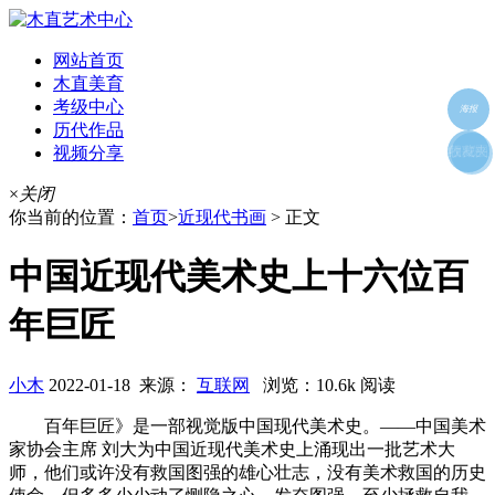
网站首页
木直美育
考级中心
海报
历代作品
视频分享
朋友圈
收藏夹
好友
×
关闭
你当前的位置：
首页
>
近现代书画
> 正文
中国近现代美术史上十六位百
年巨匠
小木
2022-01-18 来源：
互联网
浏览：10.6k 阅读
百年巨匠》是一部视觉版中国现代美术史。——中国美术
家协会主席 刘大为中国近现代美术史上涌现出一批艺术大
师，他们或许没有救国图强的雄心壮志，没有美术救国的历史