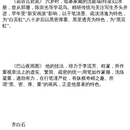
《霜容点碧岚》 六岁时，临摹家藏的沈庭瑞(樗崖)山水
册，曾从郑珊，陈崇光等学花鸟。精研传统与关注写生齐头并
进，早年受“新安画派”影响，以干笔淡墨、疏淡清逸为特色，
为“白宾虹”;八十岁后以黑密厚重、黑里透亮为特色，为“黑宾
虹”。
《巴山夜雨图》 他的技法，得力于李流芳、程邃，所作
重视章法上的虚实、繁简、疏密的统一;用笔如作篆籀，洗练
凝重，遒劲有力，在行笔谨严处，有纵横奇峭之趣。所
谓“黑、密、厚、重”的画风，正是他显著的特色。
齐白石