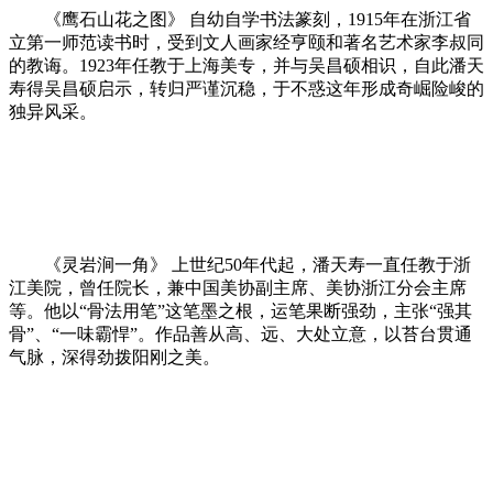
《鹰石山花之图》 自幼自学书法篆刻，1915年在浙江省
立第一师范读书时，受到文人画家经亨颐和著名艺术家李叔同
的教诲。1923年任教于上海美专，并与吴昌硕相识，自此潘天
寿得吴昌硕启示，转归严谨沉稳，于不惑这年形成奇崛险峻的
独异风采。
《灵岩涧一角》 上世纪50年代起，潘天寿一直任教于浙
江美院，曾任院长，兼中国美协副主席、美协浙江分会主席
等。他以“骨法用笔”这笔墨之根，运笔果断强劲，主张“强其
骨”、“一味霸悍”。作品善从高、远、大处立意，以苔台贯通
气脉，深得劲拨阳刚之美。