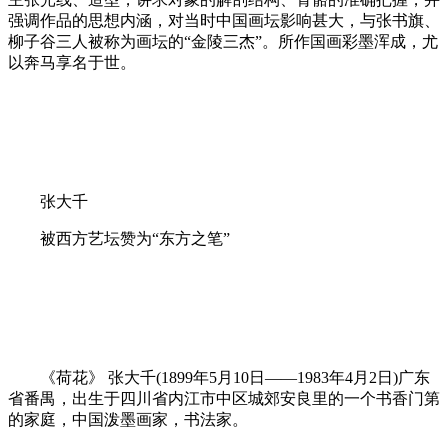
强调作品的思想内涵，对当时中国画坛影响甚大，与张书旗、
柳子谷三人被称为画坛的“金陵三杰”。所作国画彩墨浑成，尤
以奔马享名于世。
张大千
被西方艺坛赞为“东方之笔”
《荷花》 张大千(1899年5月10日——1983年4月2日)广东
省番禺，出生于四川省内江市中区城郊安良里的一个书香门第
的家庭，中国泼墨画家，书法家。