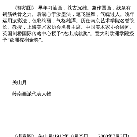
《群鹅图》 早年习油画，苍古沉雄。兼作国画，线条有
钢筋铁骨之力。后潜心于泼墨法，笔飞墨舞，气魄过人。晚年
运用泼彩法，色彩绚丽，气格雄浑。历任南京艺术学院名誉院
长、教授，上海美术家协会名誉主席。中国美术家协会顾问。
英国剑桥国际传略中心授予“杰出成就奖”。意大利欧洲学院授
予“欧洲棕榈金奖”。
关山月
岭南画派代表人物
《报春图》 关山月(1912年10月25日——2000年7月3日)，