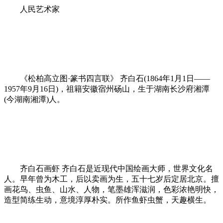
人民艺术家
《松柏高立图·篆书四言联》 齐白石(1864年1月1日——
1957年9月16日)，祖籍安徽宿州砀山，生于湖南长沙府湘潭
(今湖南湘潭)人。
齐白石画虾 齐白石是近现代中国绘画大师，世界文化名
人。早年曾为木工，后以卖画为生，五十七岁后定居北京。擅
画花鸟、虫鱼、山水、人物，笔墨雄浑滋润，色彩浓艳明快，
造型简练生动，意境淳厚朴实。所作鱼虾虫蟹，天趣横生。