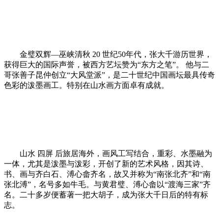
金璧双辉—巫峡清秋 20 世纪50年代，张大千游历世界，
获得巨大的国际声誉，被西方艺坛赞为“东方之笔”。 他与二
哥张善子昆仲创立“大风堂派”，是二十世纪中国画坛最具传奇
色彩的泼墨画工。特别在山水画方面卓有成就。
山水 四屏 后旅居海外，画风工写结合，重彩、水墨融为
一体，尤其是泼墨与泼彩，开创了新的艺术风格，因其诗、
书、画与齐白石、溥心畲齐名，故又并称为“南张北齐”和“南
张北溥”，名号多如牛毛。与黄君璧、溥心畲以“渡海三家”齐
名。二十多岁便蓄著一把大胡子，成为张大千日后的特有标
志。