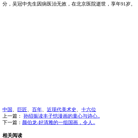
分，吴冠中先生因病医治无效，在北京医院逝世，享年91岁。
中国
、
巨匠
、
百年
、
近现代美术史
、
十六位
上一篇：
孙绍振读丰子恺漫画的童心与诗心..
下一篇：
颜伯龙-好清雅的一组国画，令人..
相关阅读