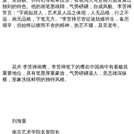
派、吴昌硕、齐白石等前辈技法，在花鸟大写意画方面发展出
独到的特色。他的画笔墨雄阔，气势磅礴，自成风貌。李苦禅
常言：“字画如其人，艺术及人品之体现，人无品格，行之不
远，画无品格，下笔无方。”李苦禅尽管征途劫难环生，备历
艰辛，但始终以锲而不舍的精神，执艺不辍，及至老年。
花卉 李苦禅画鹰，李苦禅笔下的鹰在中国画中有着极其
重要地位，具有笔墨厚重豪放，气势磅礴逼人，意态雄深纵
横，形象洗练鲜明的独特风格。
刘海粟
南京艺术学院名誉院长