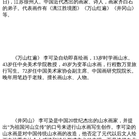
日)，江苏徐州人。中国近代杰出的画家、诗人，画家齐白石
的弟子。代表画作有《漓江胜境图》《万山红遍》《井冈山》
等。
《万山红遍》 李可染自幼即喜绘画，13岁时学画山水。
43岁任中央美术学院教授，49岁为变革山水画，行程数万里旅
行写生。72岁任中国美术家协会副主席、中国画研究院院长。
晚年用笔趋于老辣。擅长画山水、人物。
《井冈山》 李可染是中国20世纪杰出的山水画家，并提
出“为祖国河山立传”的口号来进行山水画写生创作。李可染的
山水画是对中国传统山水画的改造，他否定了元代以后文人绘