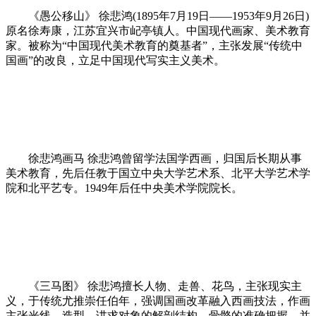
《愚公移山》 徐悲鸿(1895年7月19日——1953年9月26日)
原名徐寿康，江苏宜兴市屺亭镇人。中国现代画家、美术教育
家。被称为“中国现代美术教育的奠基者”，主张发展“传统中
国画”的改良，立足中国现代写实主义美术。
徐悲鸿画马 徐悲鸿曾留学法国学西画，归国后长期从事
美术教育，先后任教于国立中央大学艺术系、北平大学艺术学
院和北平艺专。1949年后任中央美术学院院长。
《三马图》 徐悲鸿擅长人物、走兽、花鸟，主张现实主
义，于传统尤推崇任伯年，强调国画改革融入西画技法，作画
主张光线、造型，讲求对象的解剖结构、骨骼的准确把握，并