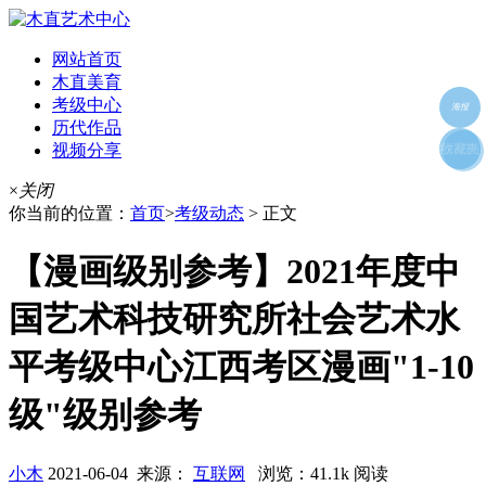
网站首页
木直美育
考级中心
海报
历代作品
视频分享
朋友圈
收藏夹
好友
×
关闭
你当前的位置：
首页
>
考级动态
> 正文
【漫画级别参考】2021年度中
国艺术科技研究所社会艺术水
平考级中心江西考区漫画"1-10
级"级别参考
小木
2021-06-04 来源：
互联网
浏览：41.1k 阅读