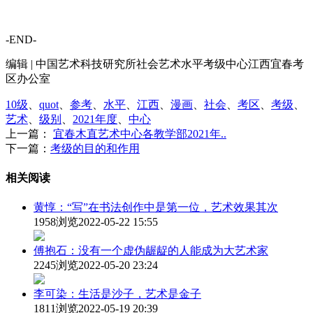
-END-
编辑 | 中国艺术科技研究所社会艺术水平考级中心江西宜春考
区办公室
10级
、
quot
、
参考
、
水平
、
江西
、
漫画
、
社会
、
考区
、
考级
、
艺术
、
级别
、
2021年度
、
中心
上一篇：
宜春木直艺术中心各教学部2021年..
下一篇：
考级的目的和作用
相关阅读
黄惇：“写”在书法创作中是第一位，艺术效果其次
1958浏览
2022-05-22 15:55
傅抱石：没有一个虚伪龌龊的人能成为大艺术家
2245浏览
2022-05-20 23:24
李可染：生活是沙子，艺术是金子
1811浏览
2022-05-19 20:39