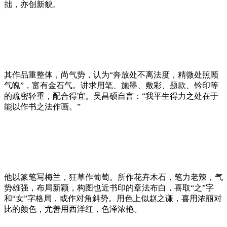
拙，亦创新貌。
其作品重整体，尚气势，认为“奔放处不离法度，精微处照顾
气魄”，富有金石气。讲求用笔、施墨、敷彩、题款、钤印等
的疏密轻重，配合得宜。吴昌硕自言：“我平生得力之处在于
能以作书之法作画。”
他以篆笔写梅兰，狂草作葡萄。所作花卉木石，笔力老辣，气
势雄强，布局新颖，构图也近书印的章法布白，喜取“之”字
和“女”字格局，或作对角斜势。用色上似赵之谦，喜用浓丽对
比的颜色，尤善用西洋红，色泽浓艳。