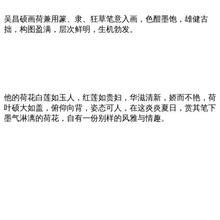
吴昌硕画荷兼用篆、隶、狂草笔意入画，色酣墨饱，雄健古
拙，构图盈满，层次鲜明，生机勃发。
他的荷花白莲如玉人，红莲如贵妇，华滋清新，娇而不艳，荷
叶硕大如盖，俯仰向背，姿态可人，在这炎炎夏日，赏其笔下
墨气淋漓的荷花，自有一份别样的风雅与情趣。