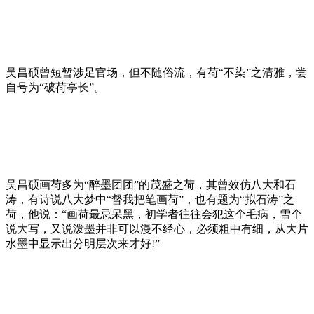
吴昌硕曾短暂涉足官场，但不随俗流，有荷“不染”之清雅，尝
自号为“破荷亭长”。
吴昌硕画荷多为“醉墨团团”的茂盛之荷，其曾效仿八大和石
涛，有诗说八大梦中“督我把笔画荷”，也有题为“拟石涛”之
荷，他说：“画荷最忌呆黑，初学者往往会犯这个毛病，雪个
说大写，又说泼墨并非可以漫不经心，必须粗中有细，从大片
水墨中显示出分明层次来才好!”