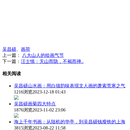
吴昌硕
、
画荷
上一篇：
八大山人的绘画气节
下一篇：
汪士慎：无山而隐，不褐而禅..
相关阅读
吴昌硕山水画：用白描韵味表现文人画的萧索荒寒之气
1216浏览
2023-12-18 01:43
吴昌硕画菊四大特点
1876浏览
2023-11-02 23:06
海上千年书画：从陆机的华亭，到吴昌硕钱瘦铁的上海
3815浏览
2023-08-22 11:58