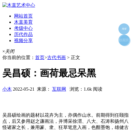
网站首页
木直美育
考级中心
海报
历代作品
视频分享
朋友圈
收藏夹
好友
×
关闭
你当前的位置：
首页
>
古代书画
> 正文
吴昌硕：画荷最忌呆黑
小木
2022-05-21 来源：
互联网
浏览：1.6k 阅读
吴昌硕绘画的题材以花卉为主，亦偶作山水。前期得到任颐指
点，后又参用赵之谦画法，并博采徐渭、八大、石涛和扬州八
怪诸家之长，兼用篆、隶、狂草笔意入画，色酣墨饱，雄健古