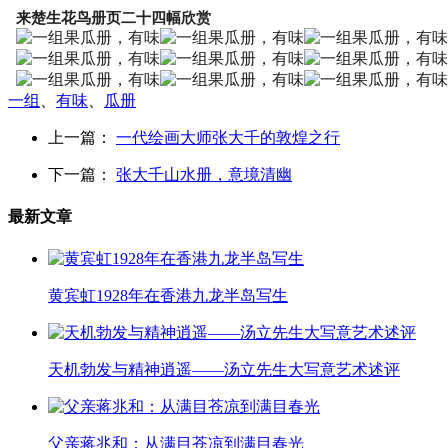
来楚生花鸟册页二十四幅欣赏
一组
、
有味
、
瓜册
上一篇：
一代绘画大师张大千的敦煌之行
下一篇：
张大千山水册，意境清幽
最新文章
黄宾虹1928年在香港九龙半岛写生
天机勃发与精神逍遥——汤立先生大写意艺术述评
父亲蒋兆和：从满目苍凉到满目春光