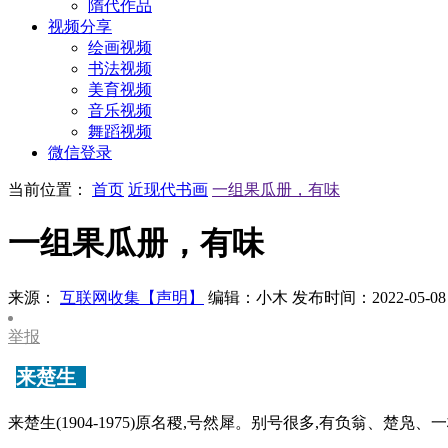
隋代作品
视频分享
绘画视频
书法视频
美育视频
音乐视频
舞蹈视频
微信登录
当前位置：
首页
近现代书画
一组果瓜册，有味
一组果瓜册，有味
来源：
互联网收集【声明】
编辑：小木
发布时间：2022-05-08
举报
来楚生
来楚生(1904-1975)原名稷,号然犀。别号很多,有负翁、