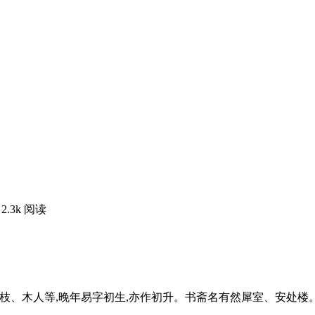
2.3k 阅读
楚凫、一枝、木人等,晚年易字初生,亦作初升。书斋名有然犀室、安处