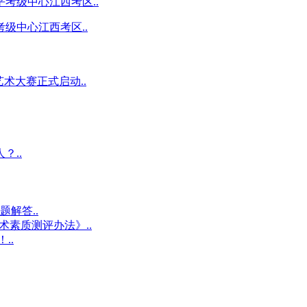
级中心江西考区..
术大赛正式启动..
？..
解答..
术素质测评办法》..
..