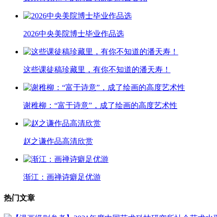
2026中央美院博士毕业作品选
这些课徒稿珍藏里，有你不知道的潘天寿！
谢稚柳：“富于诗意”，成了绘画的高度艺术性
赵之谦作品高清欣赏
渐江：画禅诗癖足优游
热门文章