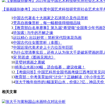
【漫画级别参考】2021年度中国艺术科技研究所社会艺术水平考
1
中国古代著名十大画家之石涛简介及作品赏析
2
梵高自画像赏析，每一幅都值得细细品味
3
【教育部白名单赛事】第九届“希望颂”全国青少年书画艺
4
毕加索 | 与牛的不解之缘
5
运以精心 出以妙笔：简析宋代院体花鸟画
6
中国古代仕女图赏析（多图）
7
中国近现代美术史上十六位百年巨匠
8
为什么澄清事实后，还有人认为张大千是破坏壁画的罪人
9
宋 郭若虚《图画见闻志》
10
灵璧钟馗画之禀赋
11
精美山水画100幅，适合临摹， 建议收藏！
12
【考级问答】中国艺科所全国书画考级江西考区常见问题
13
教育部：中考美育如何“计分”？正确解读《中小学生艺
14
张大千晚年创作的1幅泼彩山水，价值2.7亿，神品天价！
相关文章