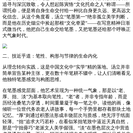
追寻与深沉致敬，令人想起陈寅恪“文化托命之人”称谓——所
谓托命，便是将自身生命交付给一种比自身更久远、更高远文
化信念。从这个角度看，汤立“笔墨第一”绝非孤立美学判断，
而是他在历史烟尘中捡起那根“文化脊梁”——在写意精神日渐
式微当代，他把自己生命交给笔墨，又把笔墨还给那个呼唤正
大气象时代。
二、技近乎道：笔性、构形与节律的生命内化
从理念转向实践，这是中国文化中“实学”精的落地。汤立并非
简单宣告某种主张，更在数十年笔耕不辍中，让人们清晰看见
他独特笔墨感觉与构图思维。
在笔墨感觉层面，他艺术呈现为一种统一气象，那是以“老、
厚、拙、淡”为基本取向笔性。“老”者，并非专指年龄，而是
历经沧桑笔力穿透，时间重量凝于每一笔之中。读他的画，像
倾听一位世代务农老人讲故事，每一个手势里都存着那块土地
记忆。“厚”则通过积墨法形成丰饶层次与质感，绝无浮于纸面
轻薄。“拙”追求大巧若朴，在看似笨拙笔致中逼近天真自然，
那是“宁拙毋巧”老派文人美学倔强。“淡”在墨色层次之中营造