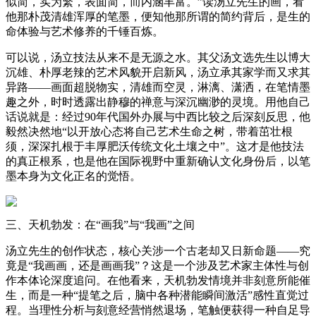
似简，实为繁，表面简，而内涵丰富。”读汤立先生的画，看
他那朴茂清雄浑厚的笔墨，便知他那所谓的简约背后，是生的
命体验与艺术修养的千锤百炼。
可以说，汤立技法从来不是无源之水。其父汤文选先生以博大
沉雄、朴厚老辣的艺术风貌开启新风，汤立承其家学而又求其
异路——画面超脱物实，清雄而空灵，淋漓、潇洒，在笔情墨
趣之外，时时透露出静穆的禅意与深沉幽渺的灵境。用他自己
话说就是：经过90年代国外办展与中西比较之后深刻反思，他
毅然决然地“以开放心态将自己艺术生命之树，带着茁壮根
须，深深扎根于丰厚肥沃传统文化土壤之中”。这才是他技法
的真正根系，也是他在国际视野中重新确认文化身份后，以笔
墨本身为文化正名的觉悟。
三、天机勃发：在“画我”与“我画”之间
汤立先生的创作状态，核心关涉一个古老却又日新命题——究
竟是“我画画，还是画画我”？这是一个涉及艺术家主体性与创
作本体论深度追问。在他看来，天机勃发情境并非刻意所能催
生，而是一种“提笔之后，脑中各种潜能瞬间激活”感性直觉过
程。当理性分析与刻意经营悄然退场，笔触便获得一种自足导