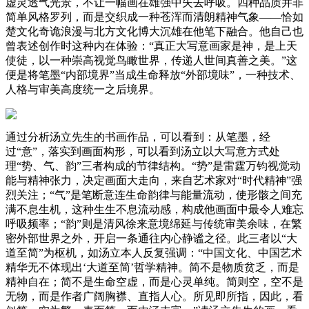
虚灵透气光景，不让一幅画在雄强中失去呼吸。四种品质并非
简单风格罗列，而是交织成一种苍浑而清朗精神气象——恰如
楚文化奇诡浪漫与北方文化博大沉雄在他笔下融合。他自己也
曾表述创作时这种内在体验：“真正大写意画家是神，是上天
使徒，以一种崇高视觉鸟瞰世界，传递人世间真善之美。”这
便是将笔墨“内部境界”当成生命释放“外部境味”，一种技术、
人格与审美高度统一之后境界。
通过分析汤立先生的书画作品，可以看到：从笔墨，经
过“意”，落实到画面构形，可以看到汤立以大写意方式处
理“势、气、韵”三者构成的节律结构。“势”是雷霆万钧视觉动
能与精神张力，决定画面大走向，来自艺术家对“时代精神”强
烈关注；“气”是笔断意连生命韵律与能量流动，使形骸之间充
满不息生机，这种生生不息流动感，构成他画面中最令人难忘
呼吸频率；“韵”则是清风徐来意境绵延与传统审美余味，在繁
密外部世界之外，开启一条通往内心静谧之径。此三者以“大
道至简”为枢机，如汤立本人反复强调：“中国文化、中国艺术
精华无不体现出‘大道至简’哲学精神。简不是物质贫乏，而是
精神自在；简不是生命空虚，而是心灵单纯。简则空，空不是
无物，而是作者广阔胸襟、直指人心。所见即所指，因此，看