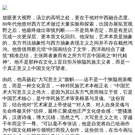
放眼更大视野，汤立的高明之处，更在于他对中西融合态度。
80年代他曾对西方艺术做过大量实验和探索，出国办展拓宽视
野之后，他最终做出审慎判断——不是简单否定，而是有意识
完成一次更深层、更本质文化回归。他深知，艺术本质是抽象
的，东方书法抽象性与西方抽象表现主义之间并不存在截然鸿
沟。他曾借用蔡元培“中国画结合了文学，西洋画结合了建
筑”精准总结，主张两者兼而有之所方可言中国画之“时代精
神”。他不是那种在文化上盲目拒斥狭隘民族主义者，而是一
个真正意义上中国文化守望者。
由此，他高扬起“大写意主义”旗帜——这不是一个狭隘画派概
念，而是一种文化宣言，一种对民族艺术本根正名：“中国艺
术大写意主义之伟大，是因为其以东方气质而独立于世，它是
中国艺术核心，是中华民族艺术审美根基与灵魂。”这份宣
言，结合他对“艺术家是上帝使徒”“对人类、对人自身灵魂与
生命终极关怀”信仰，最终汇聚成他庄严文化使命感：“楚骚激
风，汉唐诗魂，博大沉雄，浩然之气，大写意主义之光，穿越
千年而定于一尊。”可以毫不夸张说，他是自觉将自己绘画作
为中国文化精神引领明灯而投入创作，这份担当，在当今画坛