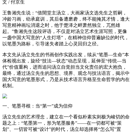
文 / 付京生
王鲁湘先生说：“借閒堂主汤立，大画家汤文选先生之哲嗣，
冲龄习画，幼承庭训，其后备遭磨砻，终不能掩其才情，逢大
写意精神画坛消退之时，他于楚泽之畔萧然独立，兀然雄
起。”鲁湘先生这段评语，不仅是对汤立艺术生涯写照，更像
一盏中国大写意的“人生灯塔”，在精神信仰普遍缺位的时代，
以笔墨为路标，引导迷失者踏上心灵回归之径。
本文先从汤立先生的书画创作实践出发，续从“笔墨—生命”本
体检视出发，旋经“技法—状态”动态呈现，延伸至“传统—当
代”价值重构，进而追问汤立自觉担当文化责任的宏大抱负，
最终，通过汤立先生的思想、境界、观念与技法语言，揭示中
国大写意的笔墨形式，乃是从技术语言升格至生命哲学的内在
机制。
一、笔墨寻根：当“第一”成为信仰
汤立先生的艺术理念，建立在一个看似朴素实则极为峻切的命
题之上：“笔墨第一，形为笔墨服务”——在一切都可被“策
划”、一切皆可被“设计”的时代，汤立却选择将“怎么写”置