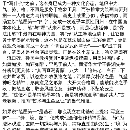
于“写什么”之前，这本身已成为一种文化姿态。笔痕中力、
气、势、格，不再是服务于物象工具，而被推举为绘画首要判
据一一人格魅力与精神胆魄。画史上或重形似，或倡神似，而
汤立以“笔墨第一”四字，完成一次近乎本原性回归：在中国画
本体论上，“笔”与“墨”从来不是技巧，而是心迹延伸，是“骨
法用笔”中最内在精神力量。将“形”从主导地位请下，让它服
务于笔墨起承转合，这不只是在技法层面做“主宾倒置”，更是
在观念层面完成一次近乎“哥白尼式的革命”——“形”成了舞
台，笔墨才是登台演出灵魂。正是在这个意义上，汤立笔墨有
一流口碑。孙美兰教授赞其“用笔纵横捭阖，用墨淋漓酣畅，
如舞如泼、如狂如醉，罕见于前人”。而清华大学王鲁湘先生
分析则更具体：“其画直溯青藤、八大，上追缶老、白石，下
逮并世诸贤，以恣意奔放纵逸之笔，沉着厚实朴茂之墨，气盛
神旺之精神，形简意足之形象，大开大合格局，能放能收之手
段，振笔直遂，取会风骚之意，解衣磅礴，不坠凌云之
志。”这便不是单纯笔墨本领，而是将传统画学“画如其人”古
老教诲，推向“艺术与生命互证”的当代维度。
如果说“笔墨第一”是基石，那么汤立在此基础上提出“写意三
昧”——“静、境、趣”，便构成他全部创作精神骨架。“静”为
澄怀观道，去除一切躁动与污染，纯净直觉由此发生；“境”为
生命超越，使画面突破物象局限，直抵精神自由彼岸；“趣”为