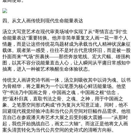
最高使命。
四、从文人画传统到现代生命能量表达
汤立大写意艺术在现代审美场域中实现了从“寄情言志”到“生
命能量表达”重要转换。他并非简单重复文人画一花一草个人
情趣，而是让这些传统花鸟题材成为承载当代人精神状况象征
载体。观者第一感受，往往不是对古代意境怀旧，而是被一股
扑面而来“气场”所裹挟——那些奔放笔线、宏大尺幅、雄强构
图，以其不容分说能量直击人心，让人瞬间从平庸日常感知中
抽离，进入一种被艺术唤醒生命体验状态。
传统文人画讲究诗书画一体，汤立则吸收其中以诗为魂、以书
为骨精华，将之重构为一个以笔墨为核心鲜活能量场。他坚
守“书法乃中国画之骨，中国画之魂，中国画之根”信念，
把“返朴归真，直取书法之骨、之魂、之神，用于中国画之
象、之笔墨空间形式构成”作为复兴大写意正途。同时，他不
回避现代视觉经验冲击和当代公共空间对巨幅作品需求。他坦
言自己在参观潘天寿艺术大展之后受到极大震撼——“从那时
起，我也开始挑战自己，画丈二大轴”。而这正是他将文人画
案头清赏转化为当代公共空间的史诗式的清晰方向标。