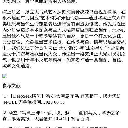
无疑构成一种罕见而珍贵的人格高度。
综上所述，汤立大写意艺术深刻拓展传统花鸟画视觉疆域，在
根本层面有力回应“艺术何为”永恒命题——通过将纯正东方审
美理想与当代生命能量表达进行富有创造力链接。他先后在国
内外所做诸多学术探索与巨大尺幅鸿篇巨制狂放创作，无不彰
显出他不只是一个笔墨精妙花鸟画家，更是一个有文化责任、
历史使命、托命担当艺术信徒。在他墨与色、情与思层层交织
中，我们见证了什么叫真正“天机勃发”与“生命导引”：那是向
迷失于消费与物欲当代大众，传递出一缕充满正大光明灵明之
气，也是用千年不灭笔墨精神，为来者打通一条幽深、自信、
纯粹文化通道。
参考文献
[1] 【DeepSeek谈艺】汤立·大写意花鸟 简繁相宜，博大沉雄
[N/OL]. 齐鲁晚报网, 2025-06-18.
[2] 汤立. “写意三昧”：静、境、趣……画如其人，学养之多
寡，墨落素纸，识者便知[EB/OL]. 抖音百科.