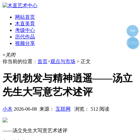
网站首页
木直美育
考级中心
海报
历代作品
视频分享
朋友圈
收藏夹
好友
×
关闭
你当前的位置：
首页
>
观点与市场
> 正文
天机勃发与精神逍遥——汤立
先生大写意艺术述评
小木
2026-06-08 来源：
互联网
浏览： 512 阅读
——汤立先生大写意艺术述评