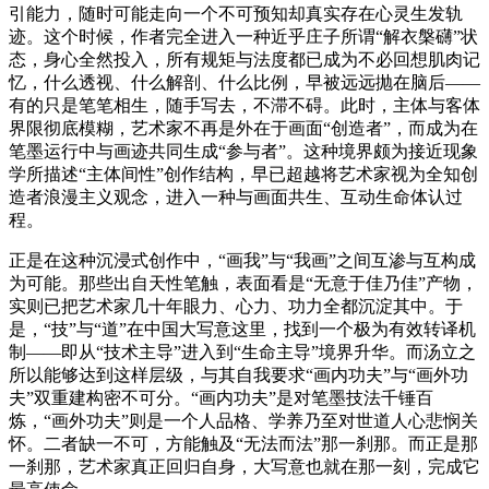
引能力，随时可能走向一个不可预知却真实存在心灵生发轨
迹。这个时候，作者完全进入一种近乎庄子所谓“解衣槃礴”状
态，身心全然投入，所有规矩与法度都已成为不必回想肌肉记
忆，什么透视、什么解剖、什么比例，早被远远抛在脑后——
有的只是笔笔相生，随手写去，不滞不碍。此时，主体与客体
界限彻底模糊，艺术家不再是外在于画面“创造者”，而成为在
笔墨运行中与画迹共同生成“参与者”。这种境界颇为接近现象
学所描述“主体间性”创作结构，早已超越将艺术家视为全知创
造者浪漫主义观念，进入一种与画面共生、互动生命体认过
程。
正是在这种沉浸式创作中，“画我”与“我画”之间互渗与互构成
为可能。那些出自天性笔触，表面看是“无意于佳乃佳”产物，
实则已把艺术家几十年眼力、心力、功力全都沉淀其中。于
是，“技”与“道”在中国大写意这里，找到一个极为有效转译机
制——即从“技术主导”进入到“生命主导”境界升华。而汤立之
所以能够达到这样层级，与其自我要求“画内功夫”与“画外功
夫”双重建构密不可分。“画内功夫”是对笔墨技法千锤百
炼，“画外功夫”则是一个人品格、学养乃至对世道人心悲悯关
怀。二者缺一不可，方能触及“无法而法”那一刹那。而正是那
一刹那，艺术家真正回归自身，大写意也就在那一刻，完成它