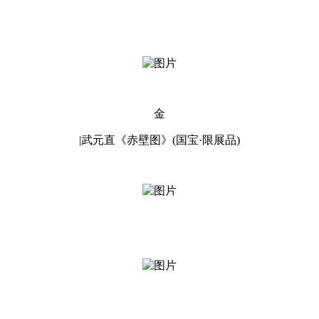
金
|武元直《赤壁图》(国宝·限展品)