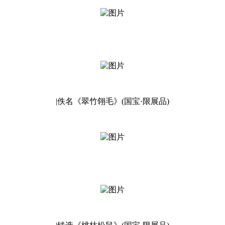
|佚名《翠竹翎毛》(国宝·限展品)