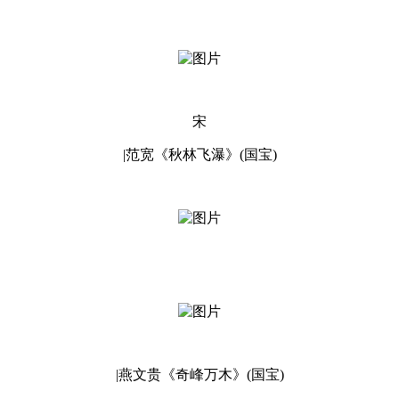
宋
|范宽《秋林飞瀑》(国宝)
|燕文贵《奇峰万木》(国宝)