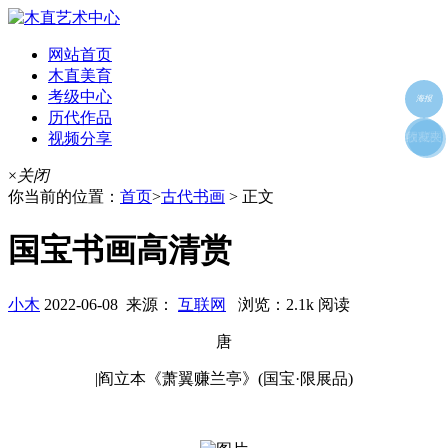
网站首页
木直美育
考级中心
海报
历代作品
视频分享
朋友圈
收藏夹
好友
×
关闭
你当前的位置：
首页
>
古代书画
> 正文
国宝书画高清赏
小木
2022-06-08 来源：
互联网
浏览：2.1k 阅读
唐
|阎立本《萧翼赚兰亭》(国宝·限展品)