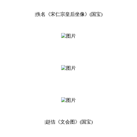
|佚名《宋仁宗皇后坐像》(国宝)
|赵佶《文会图》(国宝)