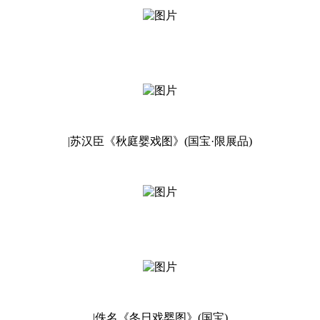
|苏汉臣《秋庭婴戏图》(国宝·限展品)
|佚名《冬日戏婴图》(国宝)