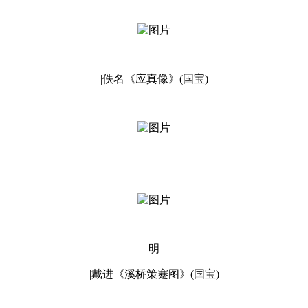
|佚名《应真像》(国宝)
明
|戴进《溪桥策蹇图》(国宝)