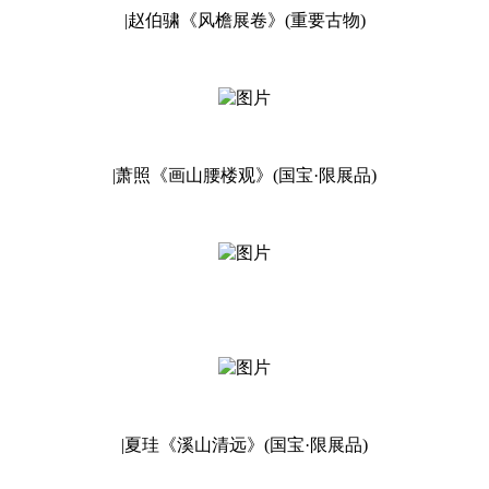
|赵伯骕《风檐展卷》(重要古物)
|萧照《画山腰楼观》(国宝·限展品)
|夏珪《溪山清远》(国宝·限展品)