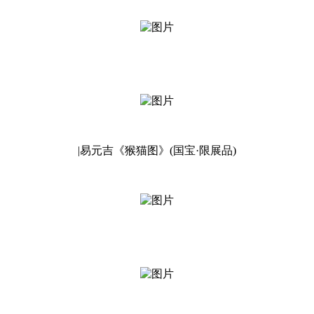
|易元吉《猴猫图》(国宝·限展品)