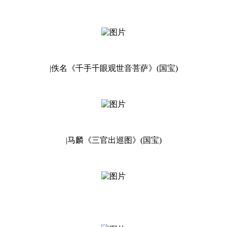
|佚名《千手千眼观世音菩萨》(国宝)
|马麟《三官出巡图》(国宝)