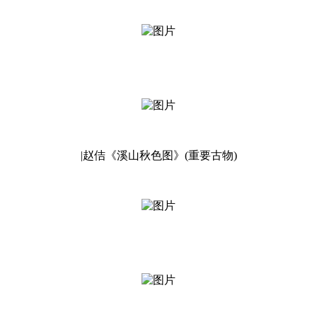
|赵佶《溪山秋色图》(重要古物)