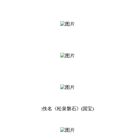
|佚名《松泉磐石》(国宝)