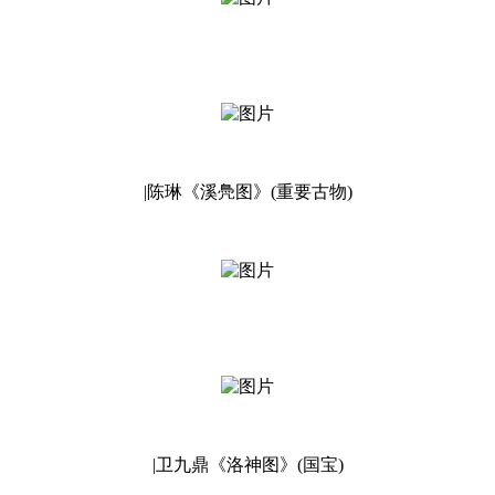
|陈琳《溪鳧图》(重要古物)
|卫九鼎《洛神图》(国宝)