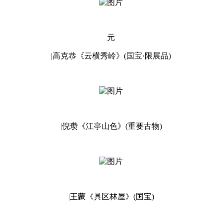
元
|高克恭《云横秀岭》(国宝·限展品)
|倪瓒《江亭山色》(重要古物)
|王蒙《具区林屋》(国宝)