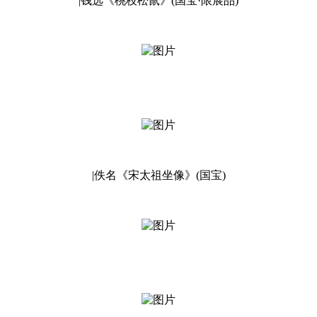
|钱选《桃枝松鼠》(国宝·限展品)
|佚名《宋太祖坐像》(国宝)