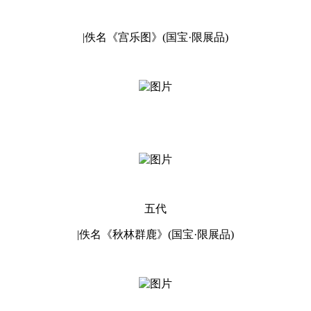
|佚名《宫乐图》(国宝·限展品)
五代
|佚名《秋林群鹿》(国宝·限展品)