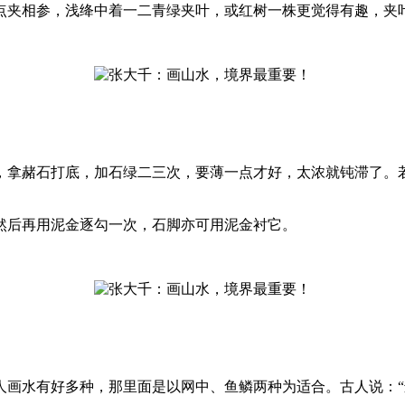
夹相参，浅绛中着一二青绿夹叶，或红树一株更觉得有趣，夹
拿赭石打底，加石绿二三次，要薄一点才好，太浓就钝滞了。若
后再用泥金逐勾一次，石脚亦可用泥金衬它。
水有好多种，那里面是以网中、鱼鳞两种为适合。古人说：“