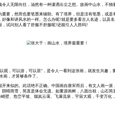
令人无限向往，油然有一种潇洒出尘之想。故画中山水，不独要
重要，然而也要笔墨来辅助。有了境界，但是没有笔墨，或是有
，好像和讲风水的一样。怎么办呢?就是要多看古人名迹，以及
，试问别人看了舒服不舒服呢?还能引人入胜吗?
观，可以游，可以居”，是令人一看到这张画，就发生兴趣，要
水画，才算够条件了。
开来似的。此话绝不正确。中国画自唐宋而后，有文人画一派，
、阴晴雨雪，简直是体会无遗。如董源画树，八面出枝，山石简
奇峰峭壁、危峦平坡、烟岚云霭、飞瀑流泉，宇宙大观，千变万化