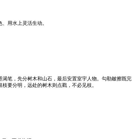
色、用水上灵活生动。
渴笔，先分树木和山石，最后安置室宇人物。勾勒皴擦既完
根枝要分明，远处的树木则点戳，不必见枝。