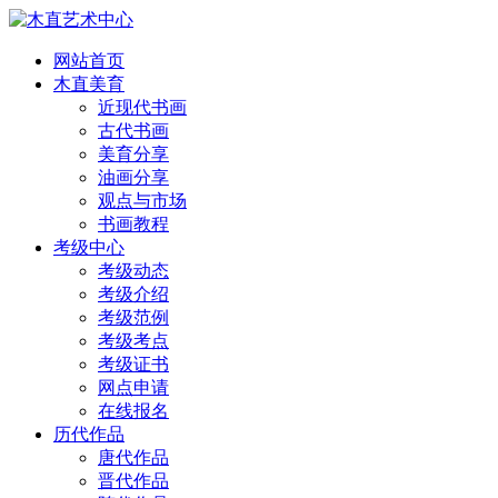
网站首页
木直美育
近现代书画
古代书画
美育分享
油画分享
观点与市场
书画教程
考级中心
考级动态
考级介绍
考级范例
考级考点
考级证书
网点申请
在线报名
历代作品
唐代作品
晋代作品