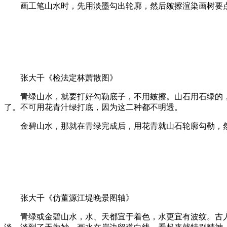
画工笔山水时，先用淡墨勾出轮廓，然后皴擦渲染画树要点
张大千《检法定林萧散图》
青绿山水，就要打好勾勒底子，不用皴擦。山石用石绿的，
了。不可用花青汁绿打底，因为这二种都不明透。
金碧山水，那就在青绿完成后，用花青就山石轮廓勾勒，然
张大千《仿董源江堤晚景图轴》
青绿或金碧山水，水、天都宜于着色，水更宜有波纹。古人画