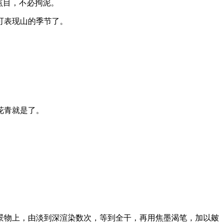
点目，不必拘泥。
可表现山的季节了。
花青就是了。
物上，由淡到深渲染数次，等到全干，再用焦墨渴笔，加以皴