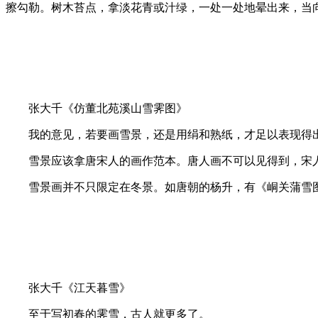
擦勾勒。树木苔点，拿淡花青或汁绿，一处一处地晕出来，当
张大千《仿董北苑溪山雪霁图》
我的意见，若要画雪景，还是用绢和熟纸，才足以表现得
雪景应该拿唐宋人的画作范本。唐人画不可以见得到，宋人
雪景画并不只限定在冬景。如唐朝的杨升，有《峒关蒲雪图
张大千《江天暮雪》
至于写初春的霁雪，古人就更多了。