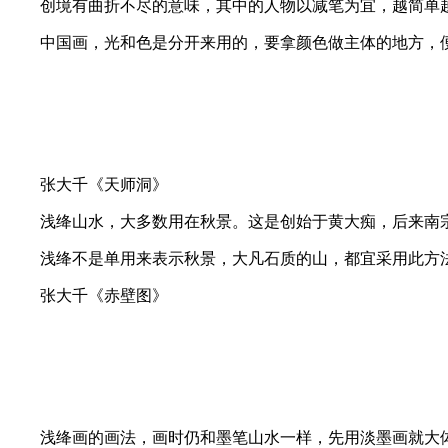
创境有曲折不尽的意味，其中的人物以减笔为宜，越简单越妙
中国画，光和色是分开来用的，要拿颜色做主体的地方，便
张大千《天师洞》
浅绛山水，大多数用在秋景。这是创始于黄大痴，后来南宗
浅绛不是单用来表示秋景，大凡石质的山，都宜采用此方法
张大千《赤壁图》
浅绛画的画法，画时仍和墨笔山水一样，先用淡墨画就大体