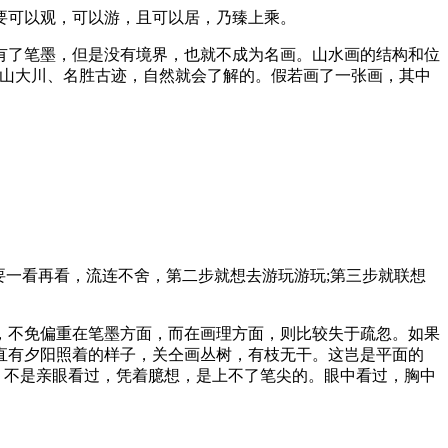
可以观，可以游，且可以居，乃臻上乘。
了笔墨，但是没有境界，也就不成为名画。山水画的结构和位
名山大川、名胜古迹，自然就会了解的。假若画了一张画，其中
一看再看，流连不舍，第二步就想去游玩游玩;第三步就联想
不免偏重在笔墨方面，而在画理方面，则比较失于疏忽。如果
直有夕阳照着的样子，关仝画丛树，有枝无干。这岂是平面的
，不是亲眼看过，凭着臆想，是上不了笔尖的。眼中看过，胸中