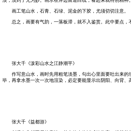
淡，淡到了无为妙。画水在岸边留道白线，看起来就特别精神
画工笔山水，石青、石绿、泥金的下胶，尤须切切注意。
总之，画要有气韵，一落板滞，就不入鉴赏。此中要点，不
张大千《泼彩山水之江静潮平》
作写意山水，画时先用粗笔淡墨，勾出心里面要吐出来的境
毕，再拿水墨一次一次地渲染，必定要能显示出阴阳、向背、
张大千《益都游》