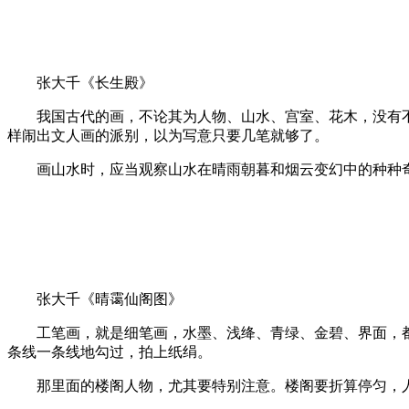
张大千《长生殿》
我国古代的画，不论其为人物、山水、宫室、花木，没有不
样闹出文人画的派别，以为写意只要几笔就够了。
画山水时，应当观察山水在晴雨朝暮和烟云变幻中的种种奇
张大千《晴霭仙阁图》
工笔画，就是细笔画，水墨、浅绛、青绿、金碧、界面，都
条线一条线地勾过，拍上纸绢。
那里面的楼阁人物，尤其要特别注意。楼阁要折算停匀，人