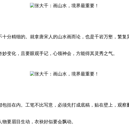
十分精细的。就拿唐宋人的山水画而论，也是千岩万壑，繁复异
妙变化，且要眼观手记，心领神会，方能得其灵秀之气。
包括在内。工笔不比写意，必须先打成底稿，贴在壁上，观察删
物要眉目生动，衣袂好似要会飘动。