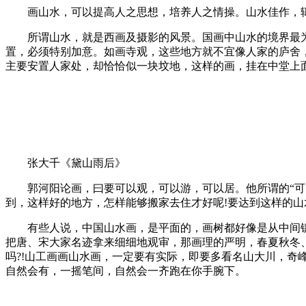
画山水，可以提高人之思想，培养人之情操。山水佳作，辄
所谓山水，就是西画及摄影的风景。国画中山水的境界最为
置，必须特别加意。如画寺观，这些地方就不宜像人家的庐舍
主要安置人家处，却恰恰似一块坟地，这样的画，挂在中堂上面
张大千《黛山雨后》
郭河阳论画，曰要可以观，可以游，可以居。他所谓的“可以
到，这样好的地方，怎样能够搬家去住才好呢!要达到这样的山
有些人说，中国山水画，是平面的，画树都好像是从中间锯
把唐、宋大家名迹拿来细细地观审，那画理的严明，春夏秋冬
吗?!山工画画山水画，一定要有实际，即要多看名山大川，
自然会有，一摇笔间，自然会一齐跑在你手腕下。