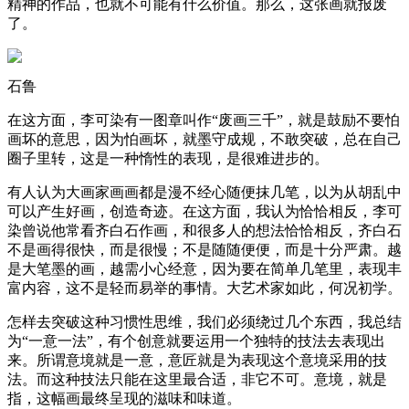
精神的作品，也就不可能有什么价值。那么，这张画就报废
了。
石鲁
在这方面，李可染有一图章叫作“废画三千”，就是鼓励不要怕
画坏的意思，因为怕画坏，就墨守成规，不敢突破，总在自己
圈子里转，这是一种惰性的表现，是很难进步的。
有人认为大画家画画都是漫不经心随便抹几笔，以为从胡乱中
可以产生好画，创造奇迹。在这方面，我认为恰恰相反，李可
染曾说他常看齐白石作画，和很多人的想法恰恰相反，齐白石
不是画得很快，而是很慢；不是随随便便，而是十分严肃。越
是大笔墨的画，越需小心经意，因为要在简单几笔里，表现丰
富内容，这不是轻而易举的事情。大艺术家如此，何况初学。
怎样去突破这种习惯性思维，我们必须绕过几个东西，我总结
为“一意一法”，有个创意就要运用一个独特的技法去表现出
来。所谓意境就是一意，意匠就是为表现这个意境采用的技
法。而这种技法只能在这里最合适，非它不可。意境，就是
指，这幅画最终呈现的滋味和味道。