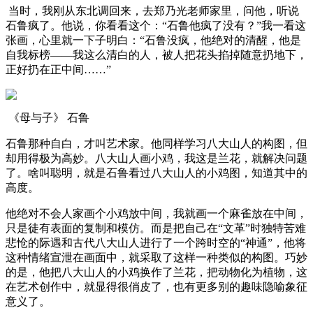
当时，我刚从东北调回来，去郑乃光老师家里，问他，听说
石鲁疯了。他说，你看看这个：“石鲁他疯了没有？”我一看这
张画，心里就一下子明白：“石鲁没疯，他绝对的清醒，他是
自我标榜——我这么清白的人，被人把花头掐掉随意扔地下，
正好扔在正中间……”
《母与子》 石鲁
石鲁那种自白，才叫艺术家。他同样学习八大山人的构图，但
却用得极为高妙。八大山人画小鸡，我这是兰花，就解决问题
了。啥叫聪明，就是石鲁看过八大山人的小鸡图，知道其中的
高度。
他绝对不会人家画个小鸡放中间，我就画一个麻雀放在中间，
只是徒有表面的复制和模仿。而是把自己在“文革”时独特苦难
悲怆的际遇和古代八大山人进行了一个跨时空的“神通”，他将
这种情绪宣泄在画面中，就采取了这样一种类似的构图。巧妙
的是，他把八大山人的小鸡换作了兰花，把动物化为植物，这
在艺术创作中，就显得很俏皮了，也有更多别的趣味隐喻象征
意义了。