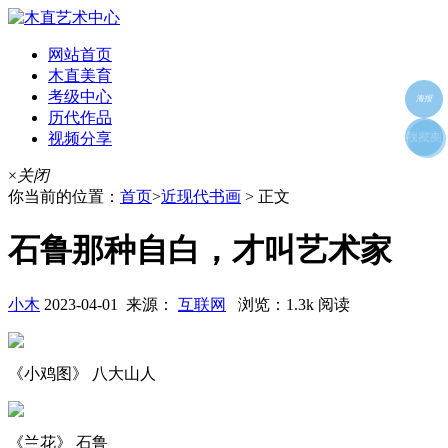
网站首页
木直美育
考级中心
海报
历代作品
视频分享
朋友圈
收藏夹
好友
×
关闭
你当前的位置：
首页
>
近现代书画
> 正文
石鲁那种自白，才叫艺术家
小木
2023-04-01 来源：
互联网
浏览：1.3k 阅读
《小鸡图》 八大山人
《兰花》 石鲁