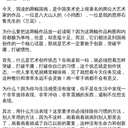
今天，我读的两幅国画，是中国美术史上很著名的两位大艺术
家的作品，一位是八大山人的《小鸡图》，一位是我的恩师石
鲁先生的《兰花》。
为什么要把这两幅作品放一起读呢？因为这两幅作品构图和内
容都极为单纯，但是，却意蕴十足。而且，它们都涉及到国画
创作的一个核心话题，那就是艺术一定要敢于创新，突破平
庸，打破惯性。
首先，什么是艺术创作状态？在画桌前一站，就必须想着怎样
突破，打破平庸，打破你自己的习惯，这个状态就是创作状
态。一些人拿毛笔就稀里糊涂画，完了就想着今天任务完成，
这种敷衍和潦草永远不会灵验！画一辈子画都不会有意义。
为什么？因为你与生活感受没有接壤，你不是在生活中发现一
个非常值得表现、非常冲动，非常震撼的东西，遏制不住想去
表现。
其次，用什么方法表现？这里要求你必须排除你习惯的方法，
别人常用的方法，因为不这样，画着画着就画到别人那里去
了，画着画着就成了自己以前的重复，这种没有生命力和创新