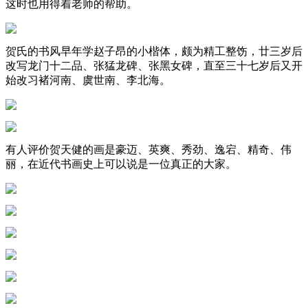
这时也用得着老师的帮助。
贺氏的书风早年学赵子昂的小楷体，颇为精工整饬，廿三岁后
改写龙门十二品、张猛龙碑、张黑女碑，直至三十七岁后又开
始改习褚河南、虞世南、李北海。
有人评价贺天健的画是豪迈、英爽、秀劲、逸宕、精奇、伟
丽，在近代书画史上可以说是一位真正的大家。