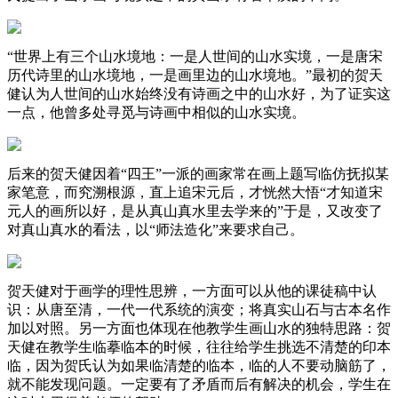
“世界上有三个山水境地：一是人世间的山水实境，一是唐宋
历代诗里的山水境地，一是画里边的山水境地。”最初的贺天
健认为人世间的山水始终没有诗画之中的山水好，为了证实这
一点，他曾多处寻觅与诗画中相似的山水实境。
后来的贺天健因着“四王”一派的画家常在画上题写临仿抚拟某
家笔意，而究溯根源，直上追宋元后，才恍然大悟“才知道宋
元人的画所以好，是从真山真水里去学来的”于是，又改变了
对真山真水的看法，以“师法造化”来要求自己。
贺天健对于画学的理性思辨，一方面可以从他的课徒稿中认
识：从唐至清，一代一代系统的演变；将真实山石与古本名作
加以对照。另一方面也体现在他教学生画山水的独特思路：贺
天健在教学生临摹临本的时候，往往给学生挑选不清楚的印本
临，因为贺氏认为如果临清楚的临本，临的人不要动脑筋了，
就不能发现问题。一定要有了矛盾而后有解决的机会，学生在