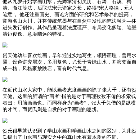
他从九岁开始学画山水，先师承清初吴历、石涛、石溪、梅
清、渐江等法，后取法宋元诸家之长，终得“宋人格律，元人
笔意”。他还注重画史、画论方面的研究和艺术修养的提高，
常游名山大川，并将传统笔墨与在自然中发现的笔法融为—体
进头发行创作。其作品呈现着法度谨严、布局变化多端、笔墨
清迈俊逸、意境幽远的特征。
贺天健幼年喜欢绘画，早年通过实地写生，领悟画理，善用水
墨，设色讲究层次，多用复色，尤长于青绿山水，并演变而自
成一格，风格豪放跌宕，富有时代气息。
在近代山水大家中，能以画者态度画画的除了张大千，还有贺
天健。这里的所谓的“画者”指的是对于画理孜孜不倦的求索或
者曰：用脑画画也。而同样身为“画者”，张大千凭借的是纵横
的才气，而贺氏则是自发的对于画理的思辨。
贺氏很早就认识到了学山水画和学画山水之间的区别，为此贺
氏提出了山水画与现实之中的真山水有着本质的不同。