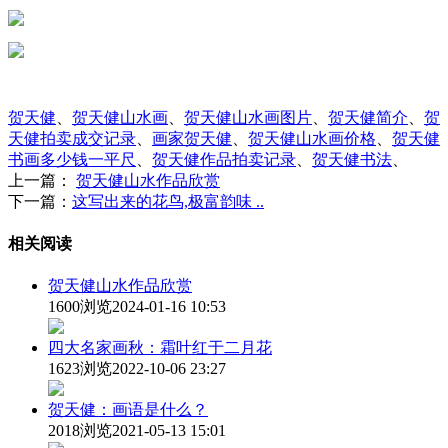
贺天健
、
贺天健山水画
、
贺天健山水画图片
、
贺天健简介
、
贺
天健拍卖成交记录
、
画家贺天健
、
贺天健山水画价格
、
贺天健
书画多少钱一平尺
、
贺天健作品拍卖记录
、
贺天健书法
、
上一篇：
贺天健山水作品欣赏
下一篇：
这写出来的花鸟,极富韵味 ..
相关阅读
贺天健山水作品欣赏
1600浏览
2024-01-16 10:53
四大名家画秋：霜叶红于二月花
1623浏览
2022-10-06 23:27
贺天健：画语是什么？
2018浏览
2021-05-13 15:01