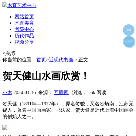
网站首页
木直美育
考级中心
海报
历代作品
视频分享
朋友圈
收藏夹
好友
×
关闭
你当前的位置：
首页
>
近现代书画
> 正文
贺天健山水画欣赏！
小木
2024-01-16 来源：
互联网
浏览：1.6k 阅读
贺天健（1891年—1977年），原名贺骏，又名贺炳南，江苏无
锡人，著名中国画画家、书法家。贺天健是近代上海中国画会
的创始人之一。