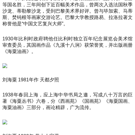
等国名胜，三年间创下近百幅美术作品，曾两次入选法国秋季
沙龙、蒂勒黎沙龙，受到巴黎美术界好评。曾与毕加索、马蒂
斯、焚钝根等画家交游论艺。巴黎大学教授路易、拉洛拉著文
称誉他是“中国文艺复兴大师”。
1930年比利时政府聘他任比利时独立百年纪念展览会美术馆
审查委员，其国画作品《九溪十八涧》获荣誉奖，并出版画册
《海粟油画》。
刘海粟 1981年作 天都夕照
1938年春回上海，应上海中华书局之邀，写成八十万言的巨
著《海粟丛书》六卷，分《西画苑》《国画苑》《海粟国画、
海粟油画》三部分，画论精辟，广为流传。