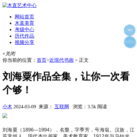
网站首页
木直美育
考级中心
海报
历代作品
视频分享
朋友圈
收藏夹
好友
×
关闭
你当前的位置：
首页
>
近现代书画
> 正文
刘海粟作品全集，让你一次看
个够！
小木
2024-03-09 来源：
互联网
浏览：3.5k 阅读
刘海粟（1896—1994），名槃，字季芳，号海翁。汉族，江
苏常州人。现代杰出画家、美术教育家，1912年与乌始光、