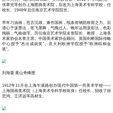
张聿光等创办上海图画美术院，后改为上海美术专科学校，任
校长。1949年后任南京艺术学院院长。
早年习油画，苍古沉雄。兼作国画，线条有钢筋铁骨之力。后
潜心于泼墨法，笔飞墨舞，气魄过人。晚年运用泼彩法，色彩
绚丽，气格雄浑。历任南京艺术学院名誉院长、教授，上海美
术家协会名誉主席。中国美术家协会顾问。英国剑桥国际传略
中心授予“杰出成就奖”。意大利欧洲学院授予“欧洲棕榈金
奖”。
刘海粟 黄山奇峰图
1912年11月在上海乍浦路创办现代中国第一所美术学校——
上海国画美术院（上海美术专科学校前身）任校长，招收了徐
悲鸿、王济远等高材生。