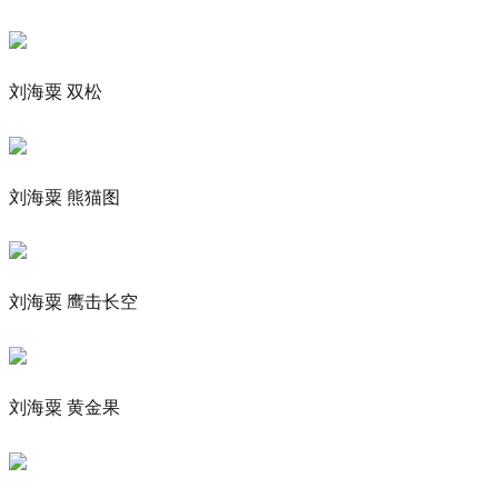
刘海粟 双松
刘海粟 熊猫图
刘海粟 鹰击长空
刘海粟 黄金果