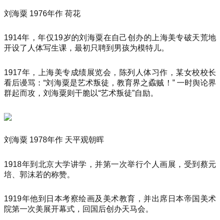
刘海粟 1976年作 荷花
1914年，年仅19岁的刘海粟在自己创办的上海美专破天荒地
开设了人体写生课，最初只聘到男孩为模特儿。
1917年，上海美专成绩展览会，陈列人体习作，某女校校长
看后谩骂：“刘海粟是艺术叛徒，教育界之蟊贼！” 一时舆论界
群起而攻，刘海粟则干脆以“艺术叛徒”自励。
刘海粟 1978年作 天平观朝晖
1918年到北京大学讲学，并第一次举行个人画展，受到蔡元
培、郭沫若的称赞。
1919年他到日本考察绘画及美术教育，并出席日本帝国美术
院第一次美展开幕式，回国后创办天马会。