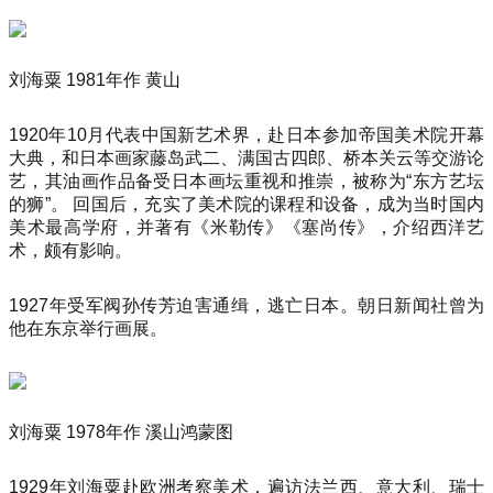
刘海粟 1981年作 黄山
1920年10月代表中国新艺术界，赴日本参加帝国美术院开幕
大典，和日本画家藤岛武二、满国古四郎、桥本关云等交游论
艺，其油画作品备受日本画坛重视和推崇，被称为“东方艺坛
的狮”。 回国后，充实了美术院的课程和设备，成为当时国内
美术最高学府，并著有《米勒传》《塞尚传》，介绍西洋艺
术，颇有影响。
1927年受军阀孙传芳迫害通缉，逃亡日本。朝日新闻社曾为
他在东京举行画展。
刘海粟 1978年作 溪山鸿蒙图
1929年刘海粟赴欧洲考察美术，遍访法兰西、意大利、瑞士