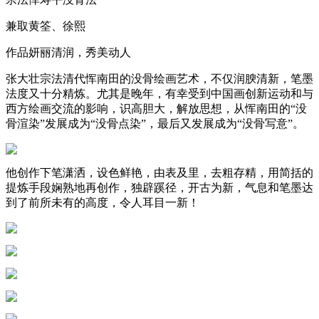
兼取黄筌、徐熙
作品妍丽清润，秀美动人
张大壮宗法清代恽南田的没骨绘画艺术，不仅润腴清新，笔墨
法度又十分精炼。尤其是晚年，有幸受到中国画创新运动和与
西方绘画交流的影响，识高胆大，解放思想，从恽南田的“没
骨渲染”发展成为“没骨点染”，最后又发展成为“没骨写意”。
他创作下笔潇洒，设色鲜艳，由表及里，去粗存精，用简括的
提炼手段娴熟地再创作，独辟蹊径，开古为新，气息和笔墨达
到了前所未有的高度，令人耳目一新！