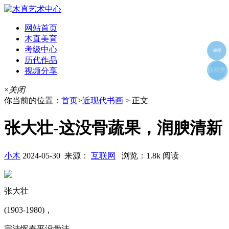
网站首页
木直美育
考级中心
海报
历代作品
视频分享
朋友圈
收藏夹
好友
×
关闭
你当前的位置：
首页
>
近现代书画
> 正文
张大壮-这没骨蔬果，润腴清新
小木
2024-05-30 来源：
互联网
浏览：1.8k 阅读
张大壮
(1903-1980)，
宗法恽寿平没骨法