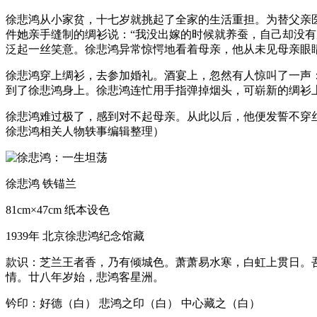
徐悲鸿从小家贫，十七岁就挑起了全家的生活重担。为替父亲
件她亲手缝制的绸衫说：“我没出嫁的时候就养蚕，自己却没
泛起一丝笑意。徐悲鸿异常惊愕地看着母亲，他从未见母亲眼
徐悲鸿穿上绸衫，去参加婚礼。酒宴上，忽然有人惊叫了一声
到了徐悲鸿身上。徐悲鸿连忙用手指弹掉烟头，可崭新的绸衫
徐悲鸿难过极了，感到对不起母亲。从此以后，他便发誓不穿
徐悲鸿相关人物轶事编辑整理）
徐悲鸿 铁锚兰
81cm×47cm 纸本设色
1939年 北京徐悲鸿纪念馆藏
款识：芝兰王者香，乃有倾城色。萧萧易水寒，白虹上贯日。
情。廿八年岁始，悲鸿客星洲。
钤印：好德（白） 悲鸿之印（白） 中心藏之（白）