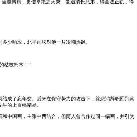
。盖能博精，更借卓绝之天秉，复遇渭长兄弟，得画法正轨，得
到多少响应，北平画坛对他一片冷嘲热讽。
的枯枝朽木！”
就结成了忘年交。后来在保守势力的攻击下，徐悲鸿辞职回到南
先生的上百幅精品。
画和中国画，主张中西结合，但两人曾合作过同一幅画，并引为