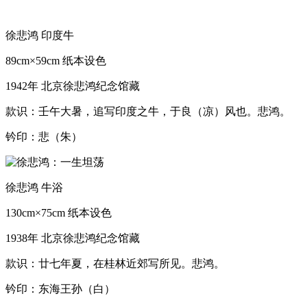
徐悲鸿 印度牛
89cm×59cm 纸本设色
1942年 北京徐悲鸿纪念馆藏
款识：壬午大暑，追写印度之牛，于良（凉）风也。悲鸿。
钤印：悲（朱）
徐悲鸿 牛浴
130cm×75cm 纸本设色
1938年 北京徐悲鸿纪念馆藏
款识：廿七年夏，在桂林近郊写所见。悲鸿。
钤印：东海王孙（白）