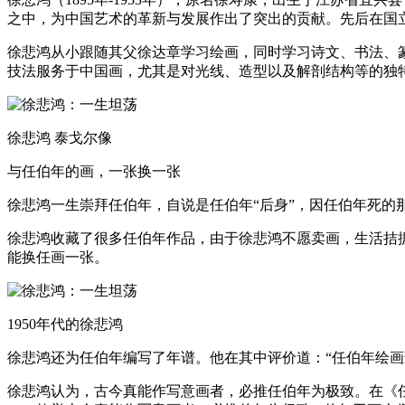
之中，为中国艺术的革新与发展作出了突出的贡献。先后在国立
徐悲鸿从小跟随其父徐达章学习绘画，同时学习诗文、书法、
技法服务于中国画，尤其是对光线、造型以及解剖结构等的独
徐悲鸿 泰戈尔像
与任伯年的画，一张换一张
徐悲鸿一生崇拜任伯年，自说是任伯年“后身”，因任伯年死
徐悲鸿收藏了很多任伯年作品，由于徐悲鸿不愿卖画，生活拮
能换任画一张。
1950年代的徐悲鸿
徐悲鸿还为任伯年编写了年谱。他在其中评价道：“任伯年绘画
徐悲鸿认为，古今真能作写意画者，必推任伯年为极致。在《