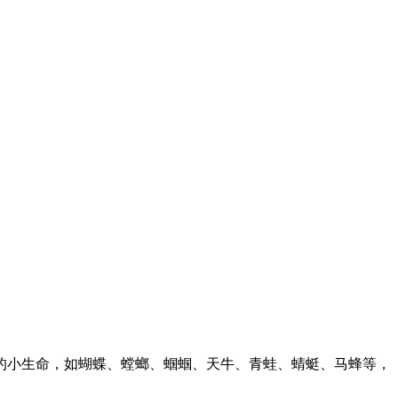
的小生命，如蝴蝶、螳螂、蝈蝈、天牛、青蛙、蜻蜓、马蜂等，