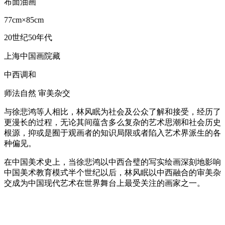
布面油画
77cm×85cm
20世纪50年代
上海中国画院藏
中西调和
师法自然 审美杂交
与徐悲鸿等人相比，林风眠为社会及公众了解和接受，经历了
更漫长的过程，无论其间蕴含多么复杂的艺术思潮和社会历史
根源，抑或是囿于观画者的知识局限或者陷入艺术界派生的各
种偏见。
在中国美术史上，当徐悲鸿以中西合璧的写实绘画深刻地影响
中国美术教育模式半个世纪以后，林风眠以中西融合的审美杂
交成为中国现代艺术在世界舞台上最受关注的画家之一。