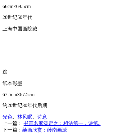
66cm×69.5cm
20世纪50年代
上海中国画院藏
逃
纸本彩墨
67.5cm×67.5cm
约20世纪80年代后期
光色
、
林风眠
、
诗意
上一篇：
书画名家汤定之：相法第一，诗第..
下一篇：
绘画欣赏：岭南画派