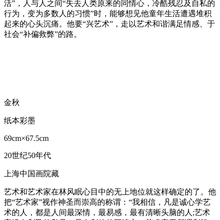
活”，人与人之间“失去人类原来的同情心，冷酷残忍及自私的
行为，变为多数人的习惯”时，能够想见他童年生活遭遇堆积
起来的心头沉痛。他要“兴艺术”，走以艺术和谐满足情感、于
社会“补偏救弊”的路。
金秋
纸本彩墨
69cm×67.5cm
20世纪50年代
上海中国画院藏
艺术和艺术家在林风眠心目中的无上地位就这样确定的了。他
把“艺术家”视作神圣而崇高的称谓：“我相信，凡是诚心学艺
术的人，都是人间最深情，最易感，最有清晰头脑的人;艺术