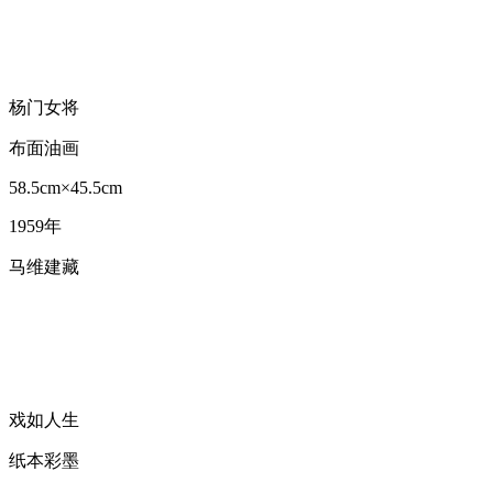
杨门女将
布面油画
58.5cm×45.5cm
1959年
马维建藏
戏如人生
纸本彩墨