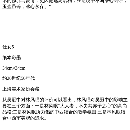
术的修养与爱情，更因他远离名利，在逆境中不断潜心钻研，
玉壶虽碎，冰心永存。”
仕女5
纸本彩墨
34cm×34cm
约20世纪50年代
上海美术家协会藏
从吴冠中对林风眠的评价可以看出，林风眠对吴冠中的影响主
要在三个方面：一是林风眠“大人者，不失其赤子之心”的高尚
品格;二是林风眠所力倡的中西结合的教学氛围;三是林风眠结
合中西审美观的追求。