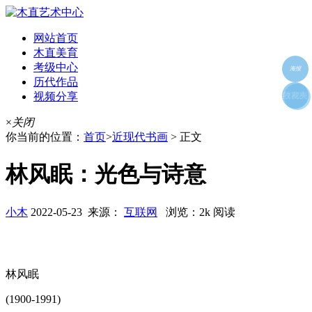
网站首页
木直美育
考级中心
海报
历代作品
视频分享
朋友圈
收藏夹
好友
×
关闭
你当前的位置：
首页
>
近现代书画
> 正文
林风眠：光色与诗意
小木
2022-05-23 来源：
互联网
浏览：2k 阅读
林风眠
(1900-1991)