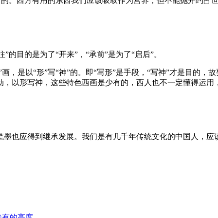
中用”的。西方有用的东西我们应该吸取作为营养，但不能抛开约
”的目的是为了“开来”，“承前”是为了“启后”。
”画，是以“形”写“神”的。即“写形”是手段，“写神”才是目的
动，以形写神，这些特色西画是少有的，西人也不一定懂得运用
笔墨也应得到继承发展。我们是有几千年传统文化的中国人，应
未有的高度