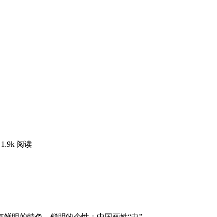
1.9k 阅读
鲜明的特色，鲜明的个性：中国画姓“中”。