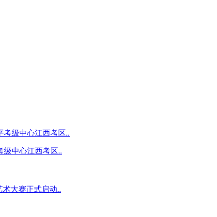
级中心江西考区..
术大赛正式启动..