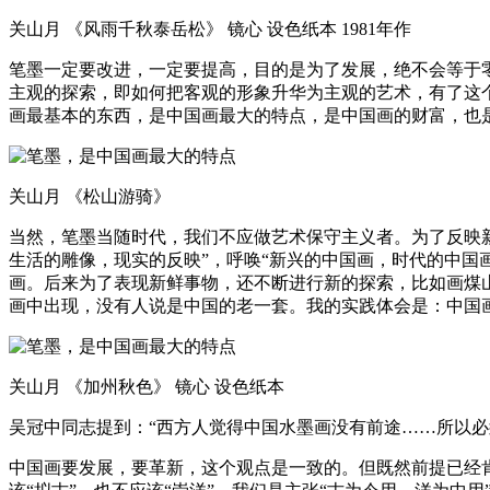
关山月 《风雨千秋泰岳松》 镜心 设色纸本 1981年作
笔墨一定要改进，一定要提高，目的是为了发展，绝不会等于
主观的探索，即如何把客观的形象升华为主观的艺术，有了这
画最基本的东西，是中国画最大的特点，是中国画的财富，也
关山月 《松山游骑》
当然，笔墨当随时代，我们不应做艺术保守主义者。为了反映新
生活的雕像，现实的反映”，呼唤“新兴的中国画，时代的中国
画。后来为了表现新鲜事物，还不断进行新的探索，比如画煤
画中出现，没有人说是中国的老一套。我的实践体会是：中国
关山月 《加州秋色》 镜心 设色纸本
吴冠中同志提到：“西方人觉得中国水墨画没有前途……所以
中国画要发展，要革新，这个观点是一致的。但既然前提已经肯