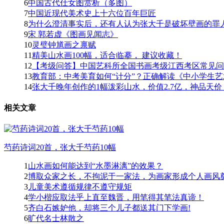
6
中国古代仕女图赏析（多图）
7
中国近现代美术史上十六位百年巨匠
8
为什么澄清事实后，还有人认为张大千是破坏壁画的罪人
9
宋 郭若虚《图画见闻志》
10
灵璧钟馗画之禀赋
11
精美山水画100幅，适合临摹， 建议收藏！
12
【考级问答】中国艺科所全国书画考级江西考区常见问题
13
教育部：中考美育如何“计分”？正确解读《中小学生艺
14
张大千晚年创作的1幅泼彩山水，价值2.7亿，神品天价！
相关文章
芍药诗词20首，张大千芍药10幅
1
山水画如何能达到“水墨淋漓”的效果？
2
博取众家之长，不拘泥于一家法，为画家形成个人画风奠定
3
儿童美术遵循规律不遵守规矩
4
学小楷应取法乎上直至魏晋，用笔得其笔法真谛！
5
齐白石嫉妒他，却将三个儿子都送其门下学画!
6
旷代名士林散之