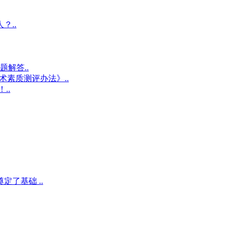
？..
解答..
术素质测评办法》..
..
了基础 ..