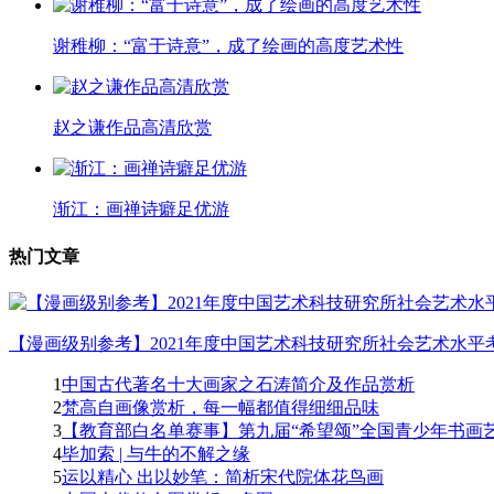
谢稚柳：“富于诗意”，成了绘画的高度艺术性
赵之谦作品高清欣赏
渐江：画禅诗癖足优游
热门文章
【漫画级别参考】2021年度中国艺术科技研究所社会艺术水平考
1
中国古代著名十大画家之石涛简介及作品赏析
2
梵高自画像赏析，每一幅都值得细细品味
3
【教育部白名单赛事】第九届“希望颂”全国青少年书画艺
4
毕加索 | 与牛的不解之缘
5
运以精心 出以妙笔：简析宋代院体花鸟画