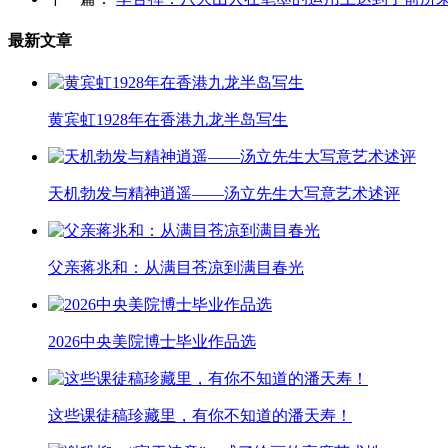
最新文章
黄宾虹1928年在香港九龙半岛写生
天机勃发与精神逍遥——汤立先生大写意艺术述评
父亲蒋兆和：从满目苍凉到满目春光
2026中央美院博士毕业作品选
这些课徒稿珍藏里，有你不知道的潘天寿！