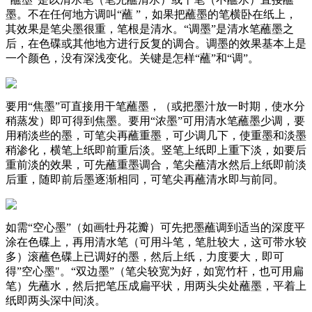
墨。不在任何地方调叫“蘸 ”，如果把蘸墨的笔横卧在纸上，
其效果是笔尖墨很重，笔根是清水。“调墨”是清水笔蘸墨之
后，在色碟或其他地方进行反复的调合。调墨的效果基本上是
一个颜色，没有深浅变化。关键是怎样“蘸”和“调”。
要用“焦墨”可直接用干笔蘸墨，（或把墨汁放一时期，使水分
稍蒸发）即可得到焦墨。要用“浓墨”可用清水笔蘸墨少调，要
用稍淡些的墨，可笔尖再蘸重墨，可少调几下，使重墨和淡墨
稍渗化，横笔上纸即前重后淡。竖笔上纸即上重下淡，如要后
重前淡的效果，可先蘸重墨调合，笔尖蘸清水然后上纸即前淡
后重，随即前后墨逐渐相同，可笔尖再蘸清水即与前同。
如需“空心墨”（如画牡丹花瓣）可先把墨蘸调到适当的深度平
涂在色碟上，再用清水笔（可用斗笔，笔肚较大，这可带水较
多）滚蘸色碟上已调好的墨，然后上纸，力度要大，即可
得”空心墨"。“双边墨”（笔尖较宽为好，如宽竹杆，也可用扁
笔）先蘸水，然后把笔压成扁平状，用两头尖处蘸墨，平着上
纸即两头深中间淡。