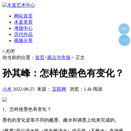
网站首页
木直美育
考级中心
海报
历代作品
视频分享
朋友圈
收藏夹
好友
×
关闭
你当前的位置：
首页
>
观点与市场
> 正文
孙其峰：怎样使墨色有变化？
小木
2022-08-25 来源：
互联网
浏览：1.4k 阅读
1、怎样使墨色有变化？
墨色的变化是靠不同的蘸墨、蘸水和调墨上纸来完成的。
“蘸墨”是以清水笔（笔先蘸清水）或干笔（不蘸水）直接蘸