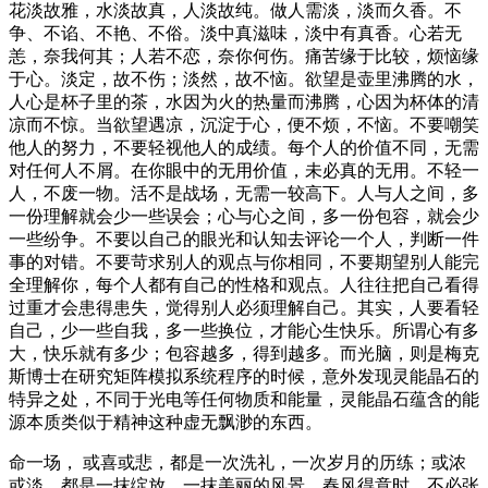
花淡故雅，水淡故真，人淡故纯。做人需淡，淡而久香。不
争、不谄、不艳、不俗。淡中真滋味，淡中有真香。心若无
恙，奈我何其；人若不恋，奈你何伤。痛苦缘于比较，烦恼缘
于心。淡定，故不伤；淡然，故不恼。欲望是壶里沸腾的水，
人心是杯子里的茶，水因为火的热量而沸腾，心因为杯体的清
凉而不惊。当欲望遇凉，沉淀于心，便不烦，不恼。不要嘲笑
他人的努力，不要轻视他人的成绩。每个人的价值不同，无需
对任何人不屑。在你眼中的无用价值，未必真的无用。不轻一
人，不废一物。活不是战场，无需一较高下。人与人之间，多
一份理解就会少一些误会；心与心之间，多一份包容，就会少
一些纷争。不要以自己的眼光和认知去评论一个人，判断一件
事的对错。不要苛求别人的观点与你相同，不要期望别人能完
全理解你，每个人都有自己的性格和观点。人往往把自己看得
过重才会患得患失，觉得别人必须理解自己。其实，人要看轻
自己，少一些自我，多一些换位，才能心生快乐。所谓心有多
大，快乐就有多少；包容越多，得到越多。而光脑，则是梅克
斯博士在研究矩阵模拟系统程序的时候，意外发现灵能晶石的
特异之处，不同于光电等任何物质和能量，灵能晶石蕴含的能
源本质类似于精神这种虚无飘渺的东西。
命一场， 或喜或悲，都是一次洗礼，一次岁月的历练；或浓
或淡，都是一抹绽放，一抹美丽的风景。春风得意时，不必张