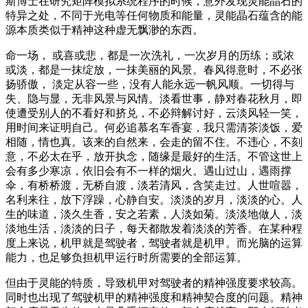
斯博士在研究矩阵模拟系统程序的时候，意外发现灵能晶石的
特异之处，不同于光电等任何物质和能量，灵能晶石蕴含的能
源本质类似于精神这种虚无飘渺的东西。
命一场， 或喜或悲，都是一次洗礼，一次岁月的历练；或浓
或淡，都是一抹绽放，一抹美丽的风景。春风得意时，不必张
扬骄傲， 淡定从容一些，没有人能永远一帆风顺。一切得与
失、隐与显，无非风景与风情。淡看世事，静对春花秋月，即
使遭受别人的不看好和挤兑，不必辩解讨好，云淡风轻一笑，
用时间来证明自己。何必追慕名车香宴，我只需清茶淡饭，爱
相随，情也真。该来的自然来，会走的留不住。不违心，不刻
意，不必太在乎，放开执念，随缘是最好的生活。不管这世上
会有多少寒凉，依旧会有不一样的烟火。遇山过山，遇雨撑
伞，有桥桥渡，无桥自渡，淡若清风，含笑走过。人世喧嚣，
名利来往，放下浮躁，心静自安。淡淡的岁月，淡淡的心。人
生的味道，淡久生香，安之若素，人淡如菊。淡淡地做人，淡
淡地生活，淡淡的日子，每天都散发着淡淡的芳香。在某种程
度上来说，机甲就是驾驶者，驾驶者就是机甲。而光脑的运算
能力，也足够负担机甲运行时所需要的全部运算。
但由于灵能的特质，导致机甲对驾驶者的精神强度要求较高。
同时也出现了驾驶机甲的精神强度和精神契合度的问题。精神