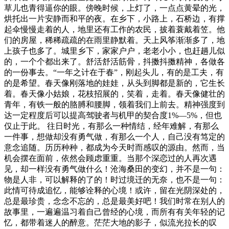
草儿也青得逼你的眼。傍晚时候，上灯了，一点点黄晕的光，
烘托出一片安静而和平的夜。在乡下，小路上，石桥边，有撑
起伞慢慢走着的人，地里还有工作的农民，披着蓑戴着笠。他
们的房屋，稀稀疏疏的在雨里静默着。天上风筝渐渐多了，地
上孩子也多了。城里乡下，家家户户，老老小小，也赶趟儿似
的，一个个都出来了。舒活舒活筋骨，抖擞抖擞精神，各做各
的一份事去。“一年之计在于春”，刚起头儿，有的是工夫，有
的是希望。春天像刚落地的娃娃，从头到脚都是新的，它生长
着。春天像小姑娘，花枝招展的，笑着，走着。春天像健壮的
青年，有铁一般的胳膊和腰脚，领着我们上前去。精神强度到
达一定程度后可以提高驾驶者与机甲的契合度1%—5%，但也
仅止于此。 往日时光，有那么一种情结，经年难解，有那么
一件事，想做却没有勇气做，有那么一个人，自己没有笃定的
意念追随。历历种种，都成为今天时而感叹的源由。然而，当
机会摆在面前，依然会顾虑重重。当那个深恋过的人再次遇
见，却一样没有勇气做什么！沧海桑田的变幻，并不是一句：
物是人非，可以解释的了的！时过境迁的无奈，也不是一句：
此情可待成追忆，能够诠释的心境！或许，留在光阴深处的，
总是最珍贵，念念不忘的，总是最美好吧！我们时常在别人的
故事里，一遍遍温习着自己曾经的心境，而所有有关年轻的记
忆，都带着迷人的醉意。茫茫大地的影子，似流光拉长的叹