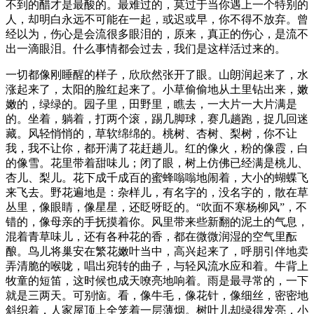
不到的醋才是最酸的。最难过的，莫过于当你遇上一个特别的
人，却明白永远不可能在一起，或迟或早，你不得不放弃。曾
经以为，伤心是会流很多眼泪的，原来，真正的伤心，是流不
出一滴眼泪。什么事情都会过去，我们是这样活过来的。
一切都像刚睡醒的样子，欣欣然张开了眼。山朗润起来了，水
涨起来了，太阳的脸红起来了。小草偷偷地从土里钻出来，嫩
嫩的，绿绿的。园子里，田野里，瞧去，一大片一大片满是
的。坐着，躺着，打两个滚，踢几脚球，赛几趟跑，捉几回迷
藏。风轻悄悄的，草软绵绵的。桃树、杏树、梨树，你不让
我，我不让你，都开满了花赶趟儿。红的像火，粉的像霞，白
的像雪。花里带着甜味儿；闭了眼，树上仿佛已经满是桃儿、
杏儿、梨儿。花下成千成百的蜜蜂嗡嗡地闹着，大小的蝴蝶飞
来飞去。野花遍地是：杂样儿，有名字的，没名字的，散在草
丛里，像眼睛，像星星，还眨呀眨的。“吹面不寒杨柳风”，不
错的，像母亲的手抚摸着你。风里带来些新翻的泥土的气息，
混着青草味儿，还有各种花的香，都在微微润湿的空气里酝
酿。鸟儿将巢安在繁花嫩叶当中，高兴起来了，呼朋引伴地卖
弄清脆的喉咙，唱出宛转的曲子，与轻风流水应和着。牛背上
牧童的短笛，这时候也成天嘹亮地响着。雨是最寻常的，一下
就是三两天。可别恼。看，像牛毛，像花针，像细丝，密密地
斜织着，人家屋顶上全笼着一层薄烟。树叶儿却绿得发亮，小