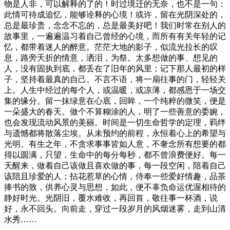
物是人非，可以解释的了的！时过境迁的无奈，也不是一句：
此情可待成追忆，能够诠释的心境！或许，留在光阴深处的，
总是最珍贵，念念不忘的，总是最美好吧！我们时常在别人的
故事里，一遍遍温习着自己曾经的心境，而所有有关年轻的记
忆，都带着迷人的醉意。茫茫大地的影子，似流光拉长的叹
息，路旁夭折的情意，洒泪，为祭。太多想做的事、想见的
人，没有固执到底，都丢在了旧年的风里；记下那人最初的样
子，坚持着最真的自己。不言不语，将一扇往事的门，轻轻关
上。人生中经过的每个人，或温暖，或凉薄，都感恩于一场交
集的缘分。留一抹绿意在心底，回眸，一个纯粹的微笑，便是
一朵盛大的春天。做个不算糊涂的人，明了一些善意的委婉，
也会发现流动风景的美丽。时间是一切生命哲学的定理，羁绊
与遗憾都将散落尘埃。从未预约的前程，永恒着心上的希望与
光明。有生之年，不贪求事事皆如人意，不奢念所有想要的都
得以圆满，只望，生命中的每分每秒，都不曾浪费便好。每一
天醒来，做着自己该做且喜欢做的事，每一段空闲，陪着自己
该陪且珍爱的人；拈花惹草的心情，侍奉一些爱好情趣，品茶
捧书的致，供养心灵与思想，如此，便不辜负命运优渥相待的
静好时光。光阴旧，覆水难收，再回首，敬往事一杯酒，说
好，永不回头。向前走，穿过一段岁月的风烟迷雾，走到山清
水秀……