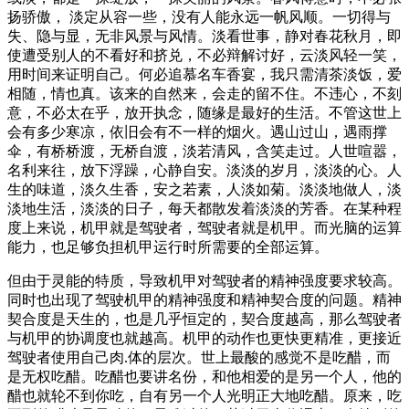
扬骄傲， 淡定从容一些，没有人能永远一帆风顺。一切得与
失、隐与显，无非风景与风情。淡看世事，静对春花秋月，即
使遭受别人的不看好和挤兑，不必辩解讨好，云淡风轻一笑，
用时间来证明自己。何必追慕名车香宴，我只需清茶淡饭，爱
相随，情也真。该来的自然来，会走的留不住。不违心，不刻
意，不必太在乎，放开执念，随缘是最好的生活。不管这世上
会有多少寒凉，依旧会有不一样的烟火。遇山过山，遇雨撑
伞，有桥桥渡，无桥自渡，淡若清风，含笑走过。人世喧嚣，
名利来往，放下浮躁，心静自安。淡淡的岁月，淡淡的心。人
生的味道，淡久生香，安之若素，人淡如菊。淡淡地做人，淡
淡地生活，淡淡的日子，每天都散发着淡淡的芳香。在某种程
度上来说，机甲就是驾驶者，驾驶者就是机甲。而光脑的运算
能力，也足够负担机甲运行时所需要的全部运算。
但由于灵能的特质，导致机甲对驾驶者的精神强度要求较高。
同时也出现了驾驶机甲的精神强度和精神契合度的问题。精神
契合度是天生的，也是几乎恒定的，契合度越高，那么驾驶者
与机甲的协调度也就越高。机甲的动作也更快更精准，更接近
驾驶者使用自己肉.体的层次。世上最酸的感觉不是吃醋，而
是无权吃醋。吃醋也要讲名份，和他相爱的是另一个人，他的
醋也就轮不到你吃，自有另一个人光明正大地吃醋。原来，吃