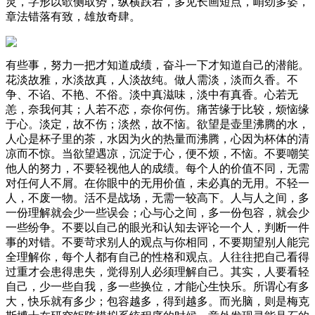
灵，字形以欹侧取势，纵横跌宕，多见长画短点，峭劲多姿，
章法错落有致，雄放奇肆。
有些事，努力一把才知道成绩，奋斗一下才知道自己的潜能。
花淡故雅，水淡故真，人淡故纯。做人需淡，淡而久香。不
争、不谄、不艳、不俗。淡中真滋味，淡中有真香。心若无
恙，奈我何其；人若不恋，奈你何伤。痛苦缘于比较，烦恼缘
于心。淡定，故不伤；淡然，故不恼。欲望是壶里沸腾的水，
人心是杯子里的茶，水因为火的热量而沸腾，心因为杯体的清
凉而不惊。当欲望遇凉，沉淀于心，便不烦，不恼。不要嘲笑
他人的努力，不要轻视他人的成绩。每个人的价值不同，无需
对任何人不屑。在你眼中的无用价值，未必真的无用。不轻一
人，不废一物。活不是战场，无需一较高下。人与人之间，多
一份理解就会少一些误会；心与心之间，多一份包容，就会少
一些纷争。不要以自己的眼光和认知去评论一个人，判断一件
事的对错。不要苛求别人的观点与你相同，不要期望别人能完
全理解你，每个人都有自己的性格和观点。人往往把自己看得
过重才会患得患失，觉得别人必须理解自己。其实，人要看轻
自己，少一些自我，多一些换位，才能心生快乐。所谓心有多
大，快乐就有多少；包容越多，得到越多。而光脑，则是梅克