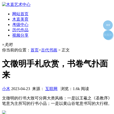
网站首页
木直美育
考级中心
海报
历代作品
视频分享
朋友圈
收藏夹
好友
×
关闭
你当前的位置：
首页
>
古代书画
> 正文
文徵明手札欣赏，书卷气扑面
来
小木
2023-04-23 来源：
互联网
浏览：1.6k 阅读
文徵明的行书大致可分两大类风格：一是以王羲之《圣教序》
笔意为主所写的行书小品；一是以黄山谷笔意书写的大行楷。