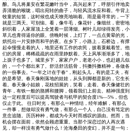
酿。鸟儿将巢安在繁花嫩叶当中，高兴起来了，呼朋引伴地卖
弄清脆的喉咙，唱出宛转的曲子，与轻风流水应和着。牛背上
牧童的短笛，这时候也成天嘹亮地响着。雨是最寻常的，一下
就是三两天。可别恼。看，像牛毛，像花针，像细丝，密密地
斜织着，人家屋顶上全笼着一层薄烟。树叶儿却绿得发亮，小
草儿也青得逼你的眼。傍晚时候，上灯了，一点点黄晕的光，
烘托出一片安静而和平的夜。在乡下，小路上，石桥边，有撑
起伞慢慢走着的人，地里还有工作的农民，披着蓑戴着笠。他
们的房屋，稀稀疏疏的在雨里静默着。天上风筝渐渐多了，地
上孩子也多了。城里乡下，家家户户，老老小小，也赶趟儿似
的，一个个都出来了。舒活舒活筋骨，抖擞抖擞精神，各做各
的一份事去。“一年之计在于春”，刚起头儿，有的是工夫，有
的是希望。春天像刚落地的娃娃，从头到脚都是新的，它生长
着。春天像小姑娘，花枝招展的，笑着，走着。春天像健壮的
青年，有铁一般的胳膊和腰脚，领着我们上前去。精神强度到
达一定程度后可以提高驾驶者与机甲的契合度1%—5%，但也
仅止于此。 往日时光，有那么一种情结，经年难解，有那么
一件事，想做却没有勇气做，有那么一个人，自己没有笃定的
意念追随。历历种种，都成为今天时而感叹的源由。然而，当
机会摆在面前，依然会顾虑重重。当那个深恋过的人再次遇
见，却一样没有勇气做什么！沧海桑田的变幻，并不是一句：