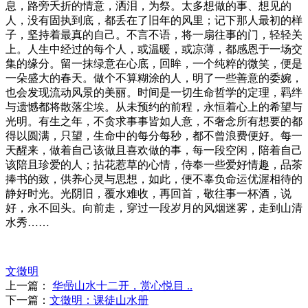
息，路旁夭折的情意，洒泪，为祭。太多想做的事、想见的
人，没有固执到底，都丢在了旧年的风里；记下那人最初的样
子，坚持着最真的自己。不言不语，将一扇往事的门，轻轻关
上。人生中经过的每个人，或温暖，或凉薄，都感恩于一场交
集的缘分。留一抹绿意在心底，回眸，一个纯粹的微笑，便是
一朵盛大的春天。做个不算糊涂的人，明了一些善意的委婉，
也会发现流动风景的美丽。时间是一切生命哲学的定理，羁绊
与遗憾都将散落尘埃。从未预约的前程，永恒着心上的希望与
光明。有生之年，不贪求事事皆如人意，不奢念所有想要的都
得以圆满，只望，生命中的每分每秒，都不曾浪费便好。每一
天醒来，做着自己该做且喜欢做的事，每一段空闲，陪着自己
该陪且珍爱的人；拈花惹草的心情，侍奉一些爱好情趣，品茶
捧书的致，供养心灵与思想，如此，便不辜负命运优渥相待的
静好时光。光阴旧，覆水难收，再回首，敬往事一杯酒，说
好，永不回头。向前走，穿过一段岁月的风烟迷雾，走到山清
水秀……
文徵明
上一篇：
华喦山水十二开，赏心悦目 ..
下一篇：
文徵明：课徒山水册