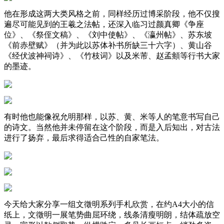
他在形成这两大类风格之前，同样经历过博采阶段，他不仅搜
遍尽可能见到的王羲之法帖，还深入临习过颜真卿《争座
位》、《祭侄文稿》、《刘中使帖》、《瀛州帖》、苏东坡
《前赤壁赋》（并为此以苏体补书所缺三十六字）、黄山谷
《经伏波神祠诗》、《竹枝词》以及米芾、赵孟頫等行书大家
的墨迹。
有时他也能像祝允明那样，以苏、黄、米等人的笔意书写自己
的诗文。当然他并未停留在这个阶段，而是入后知出，对古法
进行了扬弃，最后求得适合己性的自家笔法。
今天给大家分享一组文徵明系列手札欣赏，在约A4大小的信
纸上，文徵明一展笔势曲屈环绕，线条清瘦明朗，结体疏放空