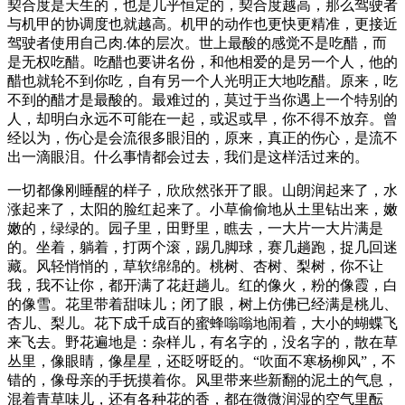
契合度是天生的，也是几乎恒定的，契合度越高，那么驾驶者
与机甲的协调度也就越高。机甲的动作也更快更精准，更接近
驾驶者使用自己肉.体的层次。世上最酸的感觉不是吃醋，而
是无权吃醋。吃醋也要讲名份，和他相爱的是另一个人，他的
醋也就轮不到你吃，自有另一个人光明正大地吃醋。原来，吃
不到的醋才是最酸的。最难过的，莫过于当你遇上一个特别的
人，却明白永远不可能在一起，或迟或早，你不得不放弃。曾
经以为，伤心是会流很多眼泪的，原来，真正的伤心，是流不
出一滴眼泪。什么事情都会过去，我们是这样活过来的。
一切都像刚睡醒的样子，欣欣然张开了眼。山朗润起来了，水
涨起来了，太阳的脸红起来了。小草偷偷地从土里钻出来，嫩
嫩的，绿绿的。园子里，田野里，瞧去，一大片一大片满是
的。坐着，躺着，打两个滚，踢几脚球，赛几趟跑，捉几回迷
藏。风轻悄悄的，草软绵绵的。桃树、杏树、梨树，你不让
我，我不让你，都开满了花赶趟儿。红的像火，粉的像霞，白
的像雪。花里带着甜味儿；闭了眼，树上仿佛已经满是桃儿、
杏儿、梨儿。花下成千成百的蜜蜂嗡嗡地闹着，大小的蝴蝶飞
来飞去。野花遍地是：杂样儿，有名字的，没名字的，散在草
丛里，像眼睛，像星星，还眨呀眨的。“吹面不寒杨柳风”，不
错的，像母亲的手抚摸着你。风里带来些新翻的泥土的气息，
混着青草味儿，还有各种花的香，都在微微润湿的空气里酝