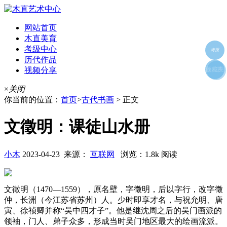
网站首页
木直美育
考级中心
海报
历代作品
视频分享
朋友圈
收藏夹
好友
×
关闭
你当前的位置：
首页
>
古代书画
> 正文
文徵明：课徒山水册
小木
2023-04-23 来源：
互联网
浏览：1.8k 阅读
文徵明（1470—1559），原名壁，字徵明，后以字行，改字徵
仲，长洲（今江苏省苏州）人。少时即享才名，与祝允明、唐
寅、徐祯卿并称“吴中四才子”。他是继沈周之后的吴门画派的
领袖，门人、弟子众多，形成当时吴门地区最大的绘画流派。