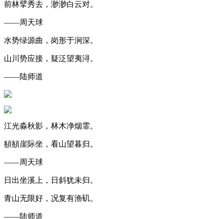
前林擘秀去，渺渺白云对。
——周天球
水势绿源曲，岗形于涧深。
山川势应接，疑泛望夷浔。
——陆师道
江光淼秋影，林木净烟霏。
頟頟崖际坐，看山望暮归。
——周天球
日出坐溪上，日斜犹未归。
青山无限好，况复有渔矶。
——陆师道