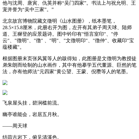
他与沈周、唐寅、仇英并称“吴门四家”。书法上与祝允明、王
宠并誉为“吴中三家”。”
北京故宫博物院藏文徵明《山水图册》，纸本墨笔，
28.5×15.8厘米，此册右开为图，左开有其弟子周天球、陆师
道、王穉登的应景题诗。图中钤印有"悟言室印"、"停
云"、"徴明"、"徴" 、"明"、"文徴明印"、"徴仲"、收藏印"宝
蕴楼藏"。
根据图册末页张风翼等人的跋得知，此图册是文徴明为教授徒
弟朱朗而绘制的山水画作，其中有他摹学五代董源、巨然的笔
法，亦有他师法"元四家"黄公望、王蒙、倪瓒等人的笔墨。
飞泉屋头挂，碧涧槛前流。
幽亭谁能会，岩居五月秋。
——周天球
结茆古岩下，俯见清溪色。