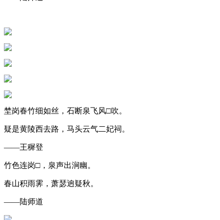
埜岗春竹细如丝，石断泉飞风□吹。
疑是黄陵西去路，马头云气二妃祠。
——王穉登
竹色连岗□，泉声出涧幽。
春山积雨霁，萧瑟逈疑秋。
——陆师道