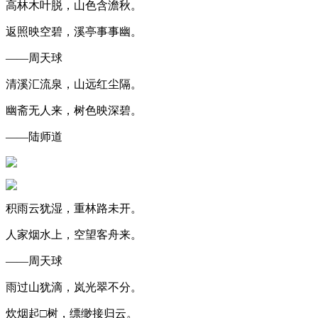
高林木叶脱，山色含澹秋。
返照映空碧，溪亭事事幽。
——周天球
清溪汇流泉，山远红尘隔。
幽斋无人来，树色映深碧。
——陆师道
积雨云犹湿，重林路未开。
人家烟水上，空望客舟来。
——周天球
雨过山犹滴，岚光翠不分。
炊烟起□树，缥缈接归云。