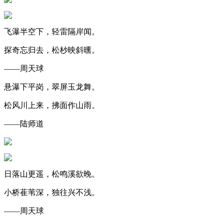
飞瀑半空下，轻雷隔岸闻。
探奇忘归去，松杪映斜曛。
——周天球
悬瀑下平岗，翠屏玉龙舞。
松风川上来，拂面作山雨。
——陆师道
日落山更遥，松鸣溪欲晚。
小桥萑苇深，独往兴不浅。
——周天球