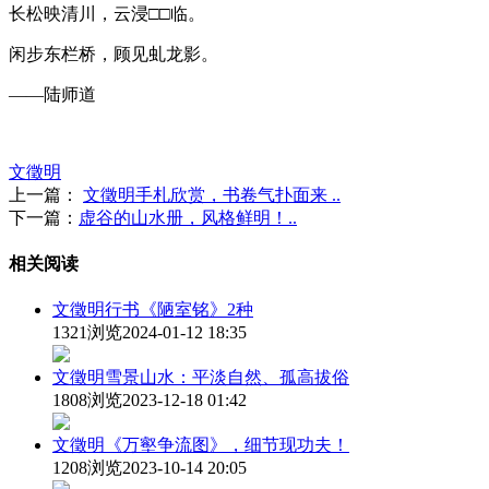
长松映清川，云浸□□临。
闲步东栏桥，顾见虬龙影。
——陆师道
文徵明
上一篇：
文徵明手札欣赏，书卷气扑面来 ..
下一篇：
虚谷的山水册，风格鲜明！..
相关阅读
文徵明行书《陋室铭》2种
1321浏览
2024-01-12 18:35
文徵明雪景山水：平淡自然、孤高拔俗
1808浏览
2023-12-18 01:42
文徵明《万壑争流图》，细节现功夫！
1208浏览
2023-10-14 20:05