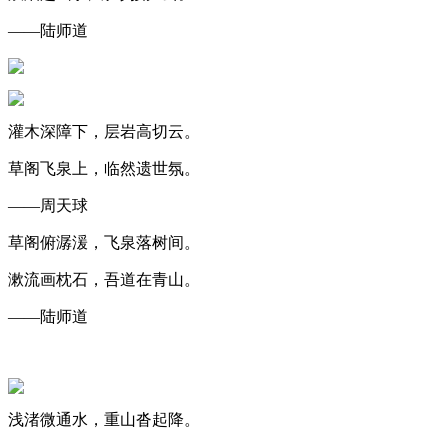
——陆师道
灌木深障下，层岩高切云。
草阁飞泉上，临然遗世氛。
——周天球
草阁俯潺湲，飞泉落树间。
漱流画枕石，吾道在青山。
——陆师道
浅渚微通水，重山沓起降。