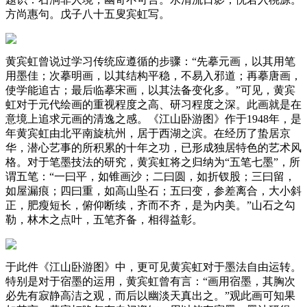
方尚惠句。戊子八十五叟宾虹写。
黄宾虹曾说过学习传统应遵循的步骤：“先摹元画，以其用笔
用墨佳；次摹明画，以其结构平稳，不易入邪道；再摹唐画，
使学能追古；最后临摹宋画，以其法备变化多。”可见，黄宾
虹对于元代绘画的重视程度之高、研习程度之深。此画就是在
意境上追求元画的清逸之感。《江山卧游图》作于1948年，是
年黄宾虹由北平南旋杭州，居于西湖之滨。在经历了蛰居京
华，潜心艺事的所积累的十年之功，已形成独居特色的艺术风
格。对于笔墨技法的研究，黄宾虹将之归纳为“五笔七墨”，所
谓五笔：“一曰平，如锥画沙；二曰圆，如折钗股；三曰留，
如屋漏痕；四曰重，如高山坠石；五曰变，参差离合，大小斜
正，肥瘦短长，俯仰断续，齐而不齐，是为内美。”山石之勾
勒，林木之点叶，五笔齐备，相得益彰。
于此件《江山卧游图》中，更可见黄宾虹对于墨法自由运转。
特别是对于宿墨的运用，黄宾虹曾有言：“画用宿墨，其胸次
必先有寂静高洁之观，而后以幽淡天真出之。”观此画可知果