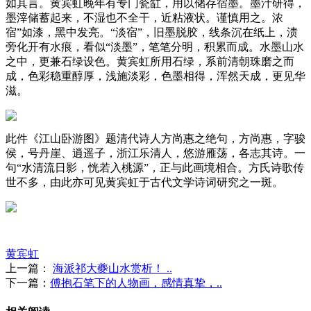
如其言。黄宾虹晚年有专门瓷缸，用以储存宿墨。墨汁研得，
墨滓储蓄起来，不湿也不全干，近粘液状。谨慎用之。浓
宿”如漆，黑中发亮。“淡宿”，旧墨脱胶，线条沉在纸上，渍
旁化开有水痕，看似“淡墨”，笔笔分明，积累而成。水墨山水
之中，更兼石绿设色。黄宾虹所用石绿，系前清朝珠磨之而
成，色彩稳重醇厚，浅施淡彩，色墨相得，浑然天成，更见华
滋。
此件《江山卧游图》题清代诗人方尚惠之绝句，方尚惠，字骏
侯，号丹崖、逍遥子，浙江乐清人，悠游雁荡，各志其诗。一
句“水清流日影，恍若入桃源”，正与此画境相合。方氏诗歌传
世不多，由此亦可见黄宾虹于古代文学诗词研究之一斑。
黄宾虹
上一篇：
海派祁大夔山水赏析！ ..
下一篇：
傅抱石笔下的人物画，感情真挚，..