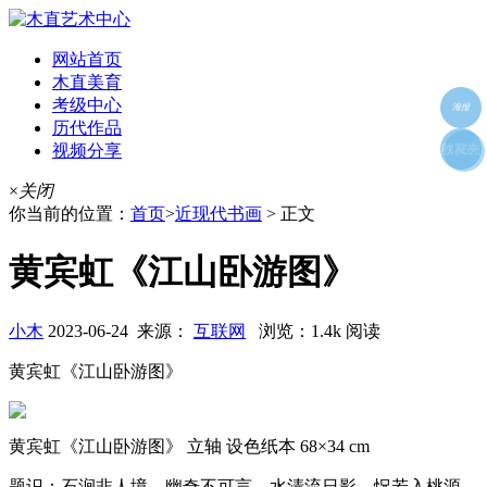
网站首页
木直美育
考级中心
海报
历代作品
视频分享
朋友圈
收藏夹
好友
×
关闭
你当前的位置：
首页
>
近现代书画
> 正文
黄宾虹《江山卧游图》
小木
2023-06-24 来源：
互联网
浏览：1.4k 阅读
黄宾虹《江山卧游图》
黄宾虹《江山卧游图》 立轴 设色纸本 68×34 cm
题识：石涧非人境，幽奇不可言。水清流日影，怳若入桃源。