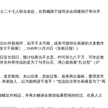
界人士二十七人联合发起，在西藏路宁波同乡会四楼画厅举办齐、
出81件新画作，似乎不太可能，或有可能恒社画展的大多数作
画展》，1946年11月20日《东南日报》)
一日至廿四日，预计结果当不太恶，约可得七八千万，可作赴敦
而并非外界传说的是为了与齐白石、溥心畬画展“扎台型”（沪
事，老弃敦煌。乡山信美，忽如过客。兹将再出嘉峪，重理其学
幸谢故人，以为能稍进于道乎！”也说此次举办画展是为了“再
示数幅近作精品，并再次畅谈在敦煌临摹壁画的经过。在座人士