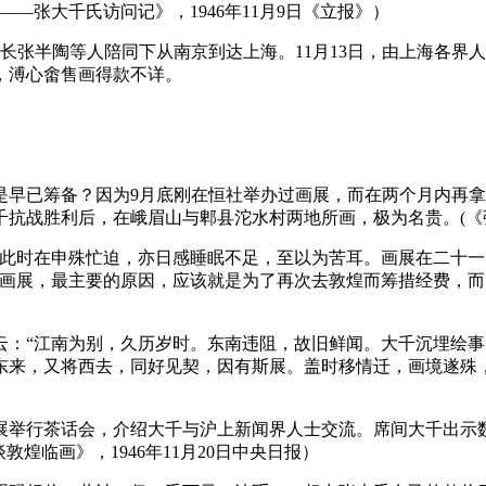
—张大千氏访问记》，1946年11月9日《立报》）
理事长张半陶等人陪同下从南京到达上海。11月13日，由上海各
元，溥心畬售画得款不详。
早已筹备？因为9月底刚在恒社举办过画展，而在两个月内再拿
战胜利后，在峨眉山与郫县沱水村两地所画，极为名贵。(《张大千
：“此时在申殊忙迫，亦日感睡眠不足，至以为苦耳。画展在二十
举办画展，最主要的原因，应该就是为了再次去敦煌而筹措经费，
云：“江南为别，久历岁时。东南违阻，故旧鲜闻。大千沉埋绘
东来，又将西去，同好见契，因有斯展。盖时移情迁，画境遂殊，
画展举行茶话会，介绍大千与沪上新闻界人士交流。席间大千出
煌临画》，1946年11月20日中央日报）