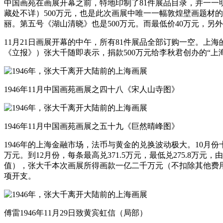
中国画苑在画展开幕之前，特地印制了81件展品目录，并一
藏处不详）500万元，也是此次画展中唯一一幅敦煌壁画题材
丽。第五号《湖山清晓》也是500万元。而最低价40万元，另外
11月21日画展开幕的中午，所有81件展品全部订购一空。上海
《立报》）张大千随即表示，捐款500万元给李秋君创办的“上海灾
1946年11月中国画苑画展之四十八《宋人山寺图》
1946年11月中国画苑画展之五十九《巨然晴峰图》
1946年的上海金融市场，法币与黄金的兑换波动极大。10月份十
万元。到12月份，每条最高兑371.5万元，最低兑275.8
值），张大千本次画展所得画款一亿二千万元（不扣除其他费用
项开支。
傅雷1946年11月29日致黄宾虹信（局部）