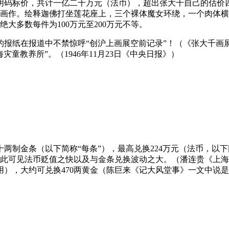
一明码标价，共计一亿二千万元（法币），超出张大千自己的估价
的画作。绘释迦佛打坐莲花座上，三个裸体魔女环绕，一个肉体
绝大多数每件为100万元至200万元不等。
的报纸在报道中不禁惊呼“创沪上画展空前记录”！（《张大千画展八
童教养所”。（1946年11月23日《中央日报》）
两制金条（以下简称“每条”），最高兑换224万元（法币，以下同）
万元，由此可见法币贬值之快以及与金条兑换波动之大。（潘连贵《上
），大约可兑换470两黄金（陈巨来《记大风堂事》一文中说是4