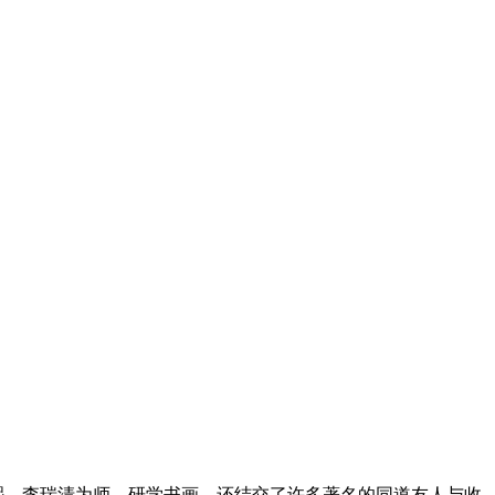
熙、李瑞清为师，研学书画，还结交了许多著名的同道友人与收