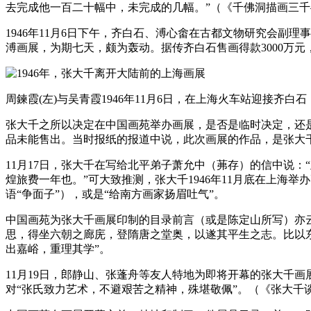
去完成他一百二十幅中，未完成的几幅。”（《千佛洞描画三千—
1946年11月6日下午，齐白石、溥心畬在古都文物研究会副
溥画展，为期七天，颇为轰动。据传齐白石售画得款3000万
周鍊霞(左)与吴青霞1946年11月6日，在上海火车站迎接齐白石
张大千之所以决定在中国画苑举办画展，是否是临时决定，还是
品未能售出。当时报纸的报道中说，此次画展的作品，是张大千抗
11月17日，张大千在写给北平弟子萧允中（茀存）的信中说
煌旅费一年也。”可大致推测，张大千1946年11月底在上海
语“争面子”），或是“给南方画家扬眉吐气”。
中国画苑为张大千画展印制的目录前言（或是陈定山所写）亦
思，得坐六朝之廊庑，登隋唐之堂奥，以遂其平生之志。比以
出嘉峪，重理其学”。
11月19日，郎静山、张蓬舟等友人特地为即将开幕的张大千
对“张氏致力艺术，不避艰苦之精神，殊堪敬佩”。（《张大千谈敦