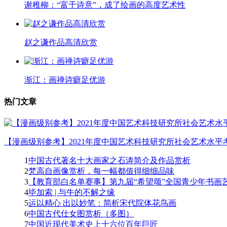
谢稚柳：“富于诗意”，成了绘画的高度艺术性
赵之谦作品高清欣赏
渐江：画禅诗癖足优游
热门文章
【漫画级别参考】2021年度中国艺术科技研究所社会艺术水平考
1
中国古代著名十大画家之石涛简介及作品赏析
2
梵高自画像赏析，每一幅都值得细细品味
3
【教育部白名单赛事】第九届“希望颂”全国青少年书画艺
4
毕加索 | 与牛的不解之缘
5
运以精心 出以妙笔：简析宋代院体花鸟画
6
中国古代仕女图赏析（多图）
7
中国近现代美术史上十六位百年巨匠