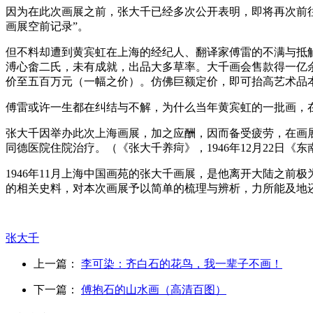
因为在此次画展之前，张大千已经多次公开表明，即将再次前
画展空前记录”。
但不料却遭到黄宾虹在上海的经纪人、翻译家傅雷的不满与抵触（
溥心畬二氏，未有成就，出品大多草率。大千画会售款得一亿
价至五百万元（一幅之价）。仿佛巨额定价，即可抬高艺术品
傅雷或许一生都在纠结与不解，为什么当年黄宾虹的一批画，
张大千因举办此次上海画展，加之应酬，因而备受疲劳，在画展
同德医院住院治疗。（《张大千养疴》，1946年12月22日
1946年11月上海中国画苑的张大千画展，是他离开大陆之
的相关史料，对本次画展予以简单的梳理与辨析，力所能及地
张大千
上一篇：
李可染：齐白石的花鸟，我一辈子不画！
下一篇：
傅抱石的山水画（高清百图）