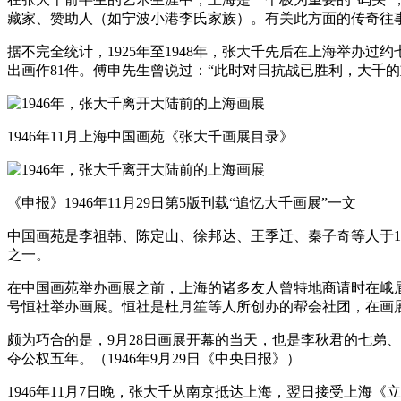
藏家、赞助人（如宁波小港李氏家族）。有关此方面的传奇往事
据不完全统计，1925年至1948年，张大千先后在上海举办过约
出画作81件。傅申先生曾说过：“此时对日抗战已胜利，大千
1946年11月上海中国画苑《张大千画展目录》
《申报》1946年11月29日第5版刊载“追忆大千画展”一文
中国画苑是李祖韩、陈定山、徐邦达、王季迁、秦子奇等人于1
之一。
在中国画苑举办画展之前，上海的诸多友人曾特地商请时在峨眉山
号恒社举办画展。恒社是杜月笙等人所创办的帮会社团，在画
颇为巧合的是，9月28日画展开幕的当天，也是李秋君的七弟
夺公权五年。（1946年9月29日《中央日报》）
1946年11月7日晚，张大千从南京抵达上海，翌日接受上