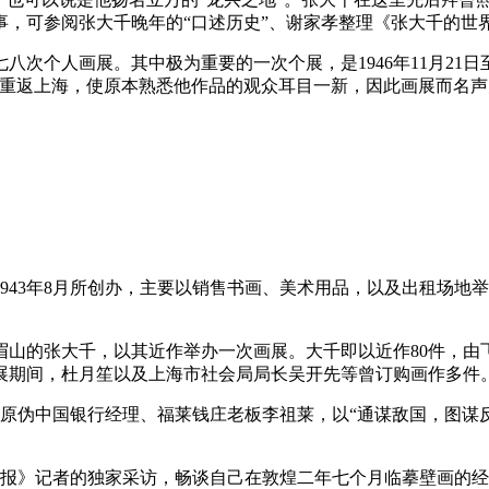
，可参阅张大千晚年的“口述历史”、谢家孝整理《张大千的世
七八次个人画展。其中极为重要的一次个展，是1946年11月21
的重返上海，使原本熟悉他作品的观众耳目一新，因此画展而名声
943年8月所创办，主要以销售书画、美术用品，以及出租场地
的张大千，以其近作举办一次画展。大千即以近作80件，由飞机
展期间，杜月笙以及上海市社会局局长吴开先等曾订购画作多件
、原伪中国银行经理、福莱钱庄老板李祖莱，以“通谋敌国，图谋
海《立报》记者的独家采访，畅谈自己在敦煌二年七个月临摹壁画的