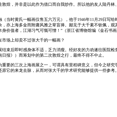
往敦煌，并非是以此作为借口而自我炒作。所以他的友人陆丹林
当时黄氏一幅画仅售五六万元），他于1946年11月29日写
余，亦上海多金而附庸风雅之辈盲捧。鄙见于大千素不钦佩，观
本身价值者，江湖习气可慨可憎！”（浙江省博物馆编《金石书画
在市场上却卖不过张大千的一幅画？
结束后即时感身体不适，乏力消瘦。经好友的力劝遂往医院检查
《东南日报》）而筹划中的第二次敦煌之行，最终不得不中止。
前极为重要的三次上海画展之一，可谓具有里程碑意义，但今之研
还原它的来龙去脉，从而对张大千的学术研究能够提供一些参考