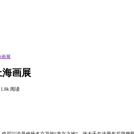
海画展
上海画展
1.8k 阅读
，也可以说是他扬名立万的“龙兴之地”。张大千在这里先后拜曾