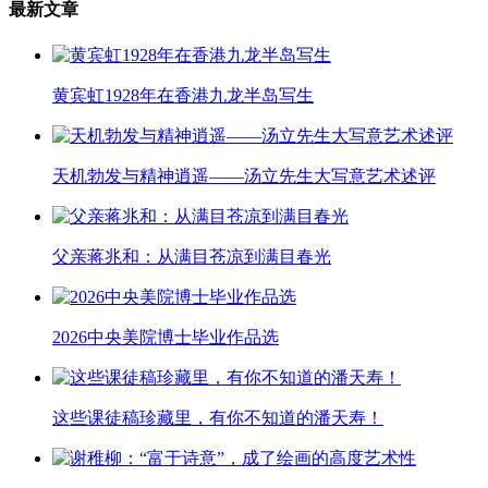
最新文章
黄宾虹1928年在香港九龙半岛写生
天机勃发与精神逍遥——汤立先生大写意艺术述评
父亲蒋兆和：从满目苍凉到满目春光
2026中央美院博士毕业作品选
这些课徒稿珍藏里，有你不知道的潘天寿！