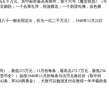
四五千万元。其中标价最高有两件，第十六号《魔女炫惑》（今
横呈媚卧；一个合掌礼拜，秋波横送；一个则背向佛，设色雅
十一帧全部定出，价为一亿二千万元》，1946年11月22日
，最低215万元；11月份每条，最高兑272.7万元，最低234
海货币史》）如按1946年11月的每条与法币兑换比价（取中间
2条，即420两黄金），大致可以勉强支付在敦煌一年半载的各