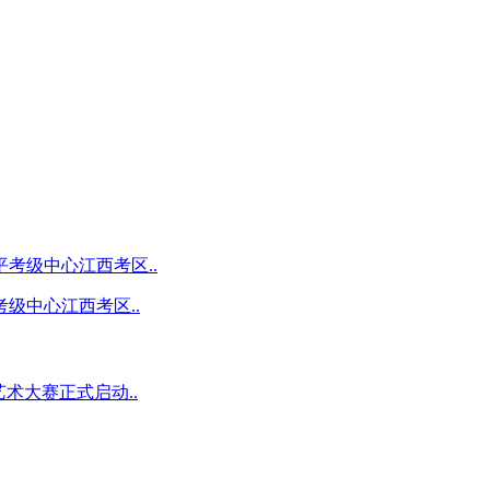
级中心江西考区..
术大赛正式启动..