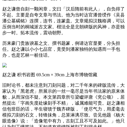
赵之谦曾自刻一颗闲章，文曰「汉后隋前有此人」，自负得了
不起。主要是自夸文章与书法。他为当时达官潘曾绶作《吴县
潘公墓碣铭》连撰，连书，连篆盖。文章规拟汉魏格调，可以
压倒当时的桐城派古文家。楷法全是北朝碑版的风神，亦是独
步一时。拓本流传，震动朝野。
历来豪门贵族谀墓之文、撰书题篆，例请达官显要，分头担
任。赵之谦以小小七品官，竟受到潘家独特的知遇而一手包
办，也是艺林一桩佳话。
赵之谦 积书岩图 69.5cm × 39cm 上海市博物馆藏
旧时论书，都未注意到刀刻问题，对二千年来的碑版流传，大
家认为「黑老虎」所展示的一丝一毫尽是当年书法家的原来体
貌，从而深信不疑。本文第四章所引梁巘评唐《兖公颂》，居
然提出「字画失度处缘刻手不精」，诚属难能可贵。赵之谦相
信包世臣的话，半生寝馈于魏齐碑版，「使尽气力，用柔毫去
模拟刀刻的石文，转锋抹角，总算淋漓尽致。尝见他题《杨大
眼造像》说：「造像笔中有力，古刻工且不可及如此。」他只
认为刻工懂笔法，不知道有些碑版被刻工刻得走样。