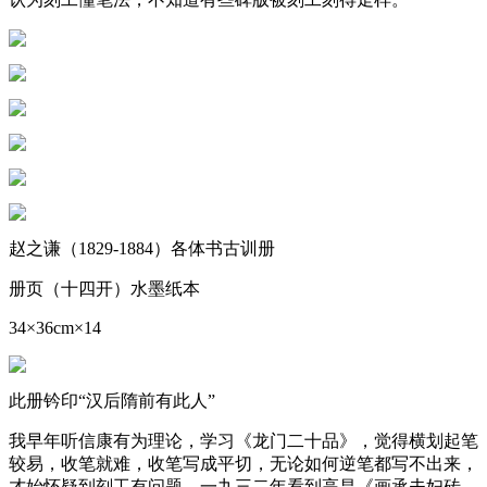
赵之谦（1829-1884）各体书古训册
册页（十四开）水墨纸本
34×36cm×14
此册钤印“汉后隋前有此人”
我早年听信康有为理论，学习《龙门二十品》，觉得横划起笔
较易，收笔就难，收笔写成平切，无论如何逆笔都写不出来，
才始怀疑到刻工有问题。一九三二年看到高昌《画承夫妇砖