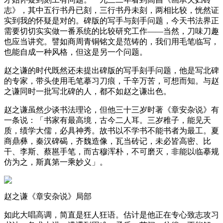
志》，其中五行书丹已刻，三行书丹未刻，两相比较，恍然证
实到我的怀疑是对的。碑版的写手与刻手问题，今天书法界正
需要切切实实做一番系统的比较研究工作——当然，刀味刀趣
也应当讲究。譬如商周青铜铭文是范铸的，我们用毛笔临写，
也能自成一种风格，但这是另一个问题。
赵之谦的时代既然还未提出碑版的写手刻手问题，他是写北碑
的专家，带头使用毛笔摹习刀痕，千辛万苦，可想而知。与赵
之谦同时一批写北碑的人，都不如赵之谦出色。
赵之谦虽然少谈书法理论，但他三十三岁时著《章安杂说》有
一条说：「书家有最高境，古今二人耳。三岁稚子，能见天
质，绩学大儒，必具神秀。故书以不学书不能书者为最工。夏
商鼎彝，秦汉碑碣，齐魏造像，瓦当砖记，未必皆高密、比
干、李斯、蔡邕手笔，而古穆浑朴，不可磨灭，非能以临摹规
仿为之，斯真第一乘妙义」。
赵之谦《章安杂说》局部
如此大唱高调，简直是狂人狂语。估计是他正在专心致志攻习