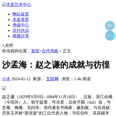
网站首页
木直美育
考级中心
海报
历代作品
视频分享
朋友圈
收藏夹
好友
×
关闭
你当前的位置：
首页
>
古代书画
> 正文
沙孟海：赵之谦的成就与彷徨
小木
2024-01-12 来源：
互联网
浏览：1.4k 阅读
赵之谦（1829年8月8日--1884年11月18日），汉族，浙江会稽
（今绍兴）人。初字益甫，号冷君；后改字撝（huī）叔，号
悲庵、梅庵、无闷等。清代著名书画家、篆刻家。与吴昌硕、
厉良玉并称“新浙派”的三位代表人物，与任伯年、吴昌硕并