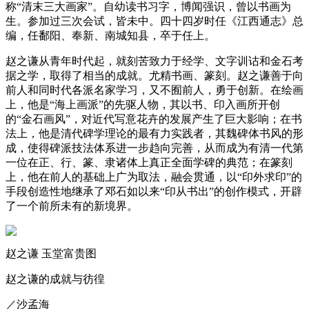
称“清末三大画家”。自幼读书习字，博闻强识，曾以书画为
生。参加过三次会试，皆未中。四十四岁时任《江西通志》总
编，任鄱阳、奉新、南城知县，卒于任上。
赵之谦从青年时代起，就刻苦致力于经学、文字训诂和金石考
据之学，取得了相当的成就。尤精书画、篆刻。赵之谦善于向
前人和同时代各派名家学习，又不囿前人，勇于创新。在绘画
上，他是“海上画派”的先驱人物，其以书、印入画所开创
的“金石画风”，对近代写意花卉的发展产生了巨大影响；在书
法上，他是清代碑学理论的最有力实践者，其魏碑体书风的形
成，使得碑派技法体系进一步趋向完善，从而成为有清一代第
一位在正、行、篆、隶诸体上真正全面学碑的典范；在篆刻
上，他在前人的基础上广为取法，融会贯通，以“印外求印”的
手段创造性地继承了邓石如以来“印从书出”的创作模式，开辟
了一个前所未有的新境界。
赵之谦 玉堂富贵图
赵之谦的成就与彷徨
／沙孟海