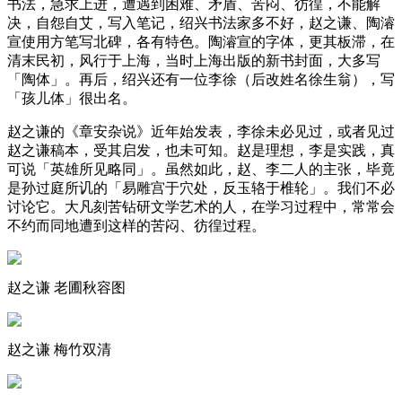
书法，急求上进，遭遇到困难、矛盾、苦闷、彷徨，不能解
决，自怨自艾，写入笔记，绍兴书法家多不好，赵之谦、陶濬
宣使用方笔写北碑，各有特色。陶濬宣的字体，更其板滞，在
清末民初，风行于上海，当时上海出版的新书封面，大多写
「陶体」。再后，绍兴还有一位李徐（后改姓名徐生翁），写
「孩儿体」很出名。
赵之谦的《章安杂说》近年始发表，李徐未必见过，或者见过
赵之谦稿本，受其启发，也未可知。赵是理想，李是实践，真
可说「英雄所见略同」。虽然如此，赵、李二人的主张，毕竟
是孙过庭所讥的「易雕宫于穴处，反玉辂于椎轮」。我们不必
讨论它。大凡刻苦钻研文学艺术的人，在学习过程中，常常会
不约而同地遭到这样的苦闷、彷徨过程。
赵之谦 老圃秋容图
赵之谦 梅竹双清