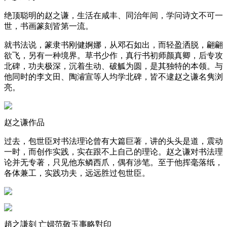
绝顶聪明的赵之谦，生活在咸丰、同治年间，学问诗文不可一
世，书画篆刻皆第一流。
就书法说，篆隶书刚健婀娜，从邓石如出，而轻盈洒脱，翩翩
欲飞，另有一种境界。草书少作，真行书初师颜真卿，后专攻
北碑，功夫极深，沉着生动、破觚为圆，是其独特的本领。与
他同时的李文田、陶濬宣等人均学北碑，皆不逮赵之谦名隽浏
亮。
赵之谦作品
过去，包世臣对书法理论曾有大篇巨著，讲的头头是道，震动
一时，而创作实践，实在跟不上自己的理论。赵之谦对书法理
论并无专著，只见他东鳞西爪，偶有涉笔。至于他挥毫落纸，
各体兼工，实践功夫，远远胜过包世臣。
趙之謙刻 亡婦范敬玉事略對印