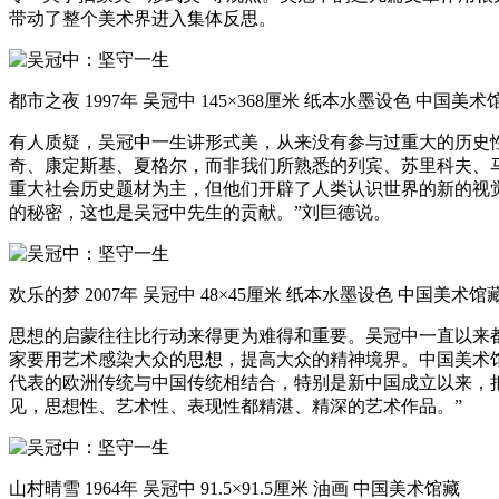
带动了整个美术界进入集体反思。
都市之夜 1997年 吴冠中 145×368厘米 纸本水墨设色 中国美术
有人质疑，吴冠中一生讲形式美，从来没有参与过重大的历史性
奇、康定斯基、夏格尔，而非我们所熟悉的列宾、苏里科夫、
重大社会历史题材为主，但他们开辟了人类认识世界的新的视
的秘密，这也是吴冠中先生的贡献。”刘巨德说。
欢乐的梦 2007年 吴冠中 48×45厘米 纸本水墨设色 中国美术馆
思想的启蒙往往比行动来得更为难得和重要。吴冠中一直以来
家要用艺术感染大众的思想，提高大众的精神境界。中国美术
代表的欧洲传统与中国传统相结合，特别是新中国成立以来，
见，思想性、艺术性、表现性都精湛、精深的艺术作品。”
山村晴雪 1964年 吴冠中 91.5×91.5厘米 油画 中国美术馆藏