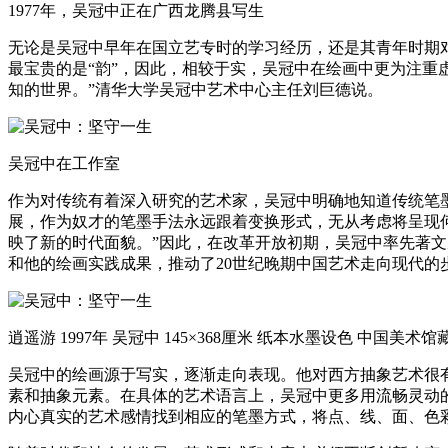
1977年，吴冠中正在广西龙腾县写生
无论是吴冠中早年在国立艺专时的学习经历，还是其青年时期
最宝贵的是“韵”，因此，相较于实，吴冠中在绘画中更为注重
知的世界。”清华大学吴冠中艺术中心主任刘巨德说。
吴冠中在工作室
作为对传统有着深入研究的艺术家，吴冠中明确地知道传统笔
展，作为奴才的笔墨手法永远跟着变换形式，无从考虑将呈现
映了新的时代面貌。”因此，在改革开放初期，吴冠中率先著
和他的绘画实践成果，推动了20世纪晚期中国艺术走向现代的
逍遥游 1997年 吴冠中 145×368厘米 纸本水墨设色 中国美术馆
吴冠中的绘画源于写实，逐渐走向表现。他对西方抽象艺术很
素和抽象元素。在具体的艺术语言上，吴冠中更多用流畅灵动
内心真实的艺术感情找到相应的笔墨方式，将点、线、面、色