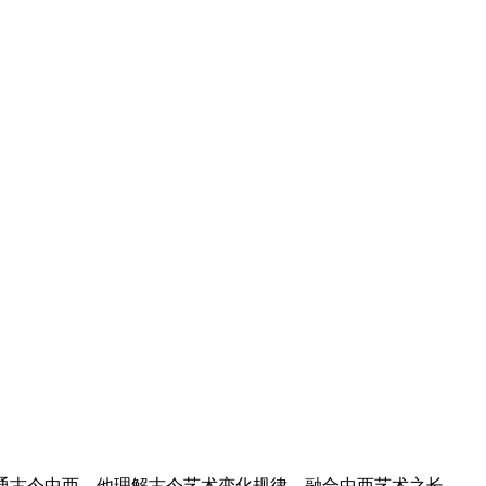
打通古今中西，他理解古今艺术变化规律，融合中西艺术之长，