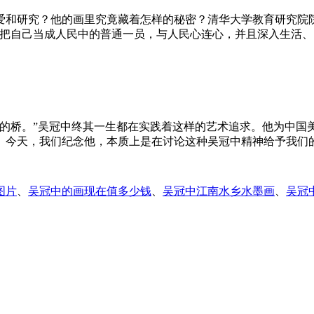
爱和研究？他的画里究竟藏着怎样的秘密？清华大学教育研究院院
终把自己当成人民中的普通一员，与人民心连心，并且深入生活、
间的桥。”吴冠中终其一生都在实践着这样的艺术追求。他为中国
。今天，我们纪念他，本质上是在讨论这种吴冠中精神给予我们
图片
、
吴冠中的画现在值多少钱
、
吴冠中江南水乡水墨画
、
吴冠