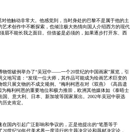
话对他触动非常大。他感觉到，当时身处的巴黎不是属于他的土
的艺术创作中不断探索，也倾注极大热情向国人介绍西方的现代
之须眉不能长我之面目。但借鉴是必须的，如果逐步打开东、西
博物馆破例举办了“吴冠中——一个20世纪的中国画家”展览，引
明义地写道：“发现一位大师，其作品可能成为绘画艺术巨变的
物馆只展文物的不成文规例。”梅利柯恩在对《双燕》《高昌遗
”因为梅利柯恩的重要地位和极力推崇，欧洲其他媒体如《泰晤士
国、意大利、日本、新加坡等国家展出。2002年吴冠中获选
的历史肯定。
速在国内引起广泛影响和争议的，正是他提出的“笔墨等于
了20世纪50年代美术界一度流行的主题决定论和题材决定论，