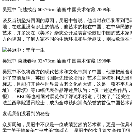
吴冠中 飞越戒台 60×76cm 油画 中国美术馆藏 2008年
谈及当初坚持回国的原因，吴冠中曾说，他当时在巴黎看到毛
地，在这里没有乡土的情感，他艺术的根在中国，在中华民族
艺术，并多次在《美术》杂志公开发表言论鼓励中国的艺术家
方的隔阂，了解人家不同的生活环境和生活趣味，则抽象派在
吴冠中 荷塘春秋 92×73cm 油画 中国美术馆藏 1996年
吴冠中不仅将西方的现代艺术和文化带到了中国，他更把蕴含着中
起了空前反响。英国《国际先锋论坛报》艺术主管梅利柯恩当
标志，且能打开通往世界最古老文化的大道，这是一项不平凡
址》《荷塘》等10幅代表作品评述后认为：“仅上述这些作品
报》、BBC等也相继对展览作了评论和报道，引发了广泛关注
法兰西学院通讯院士，成为全球获此崇高荣誉的首位中国艺术
发现我们没看到的秘密
众所周知，吴冠中不仅是一位成绩斐然的艺术家，更是一位具有
零”“关于抽象美”“形式美”等观点。吴冠中的这几篇文章作用