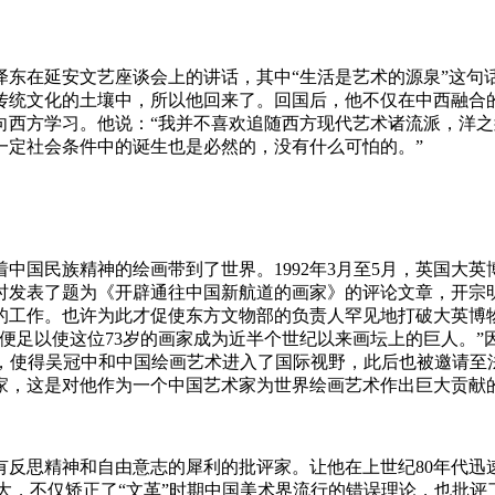
泽东在延安文艺座谈会上的讲话，其中“生活是艺术的源泉”这句
传统文化的土壤中，所以他回来了。回国后，他不仅在中西融合
向西方学习。他说：“我并不喜欢追随西方现代艺术诸流派，洋
一定社会条件中的诞生也是必然的，没有什么可怕的。”
国民族精神的绘画带到了世界。1992年3月至5月，英国大英
时发表了题为《开辟通往中国新航道的画家》的评论文章，开宗
的工作。也许为此才促使东方文物部的负责人罕见地打破大英博
，便足以使这位73岁的画家成为近半个世纪以来画坛上的巨人。
，使得吴冠中和中国绘画艺术进入了国际视野，此后也被邀请至法
家，这是对他作为一个中国艺术家为世界绘画艺术作出巨大贡献
反思精神和自由意志的犀利的批评家。让他在上世纪80年代迅
很大，不仅矫正了“文革”时期中国美术界流行的错误理论，也批评