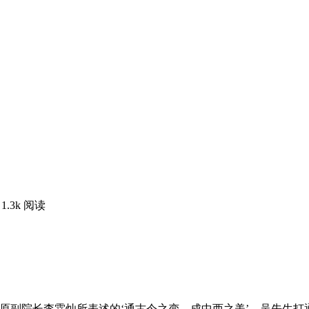
1.3k 阅读
原副院长李霖灿所表述的‘通古今之变，成中西之美’。吴先生