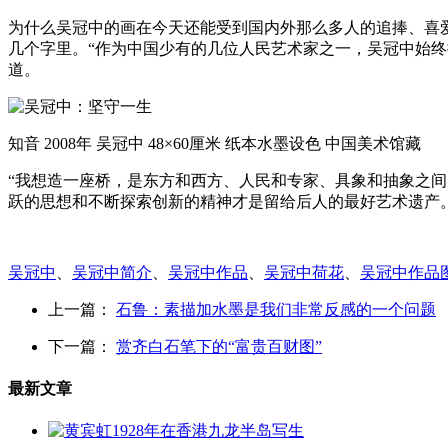
为什么吴冠中的画在今天还能受到国内外那么多人的追捧、喜
几个字里。“作为中国少有的几位人民艺术家之一，吴冠中始
道。
知音 2008年 吴冠中 48×60厘米 纸本水墨设色 中国美术馆藏
“我想造一座桥，是东方和西方、人民和专家、具象和抽象之
跃的思想和不断探索创新的精神才是留给后人的最好艺术遗产
吴冠中
、
吴冠中简介
、
吴冠中作品
、
吴冠中荷花
、
吴冠中作品
上一篇：
石鲁：素描加水墨是我们非常反感的一个问题
下一篇：
赏齐白石笔下的“富贵百财图”
最新文章