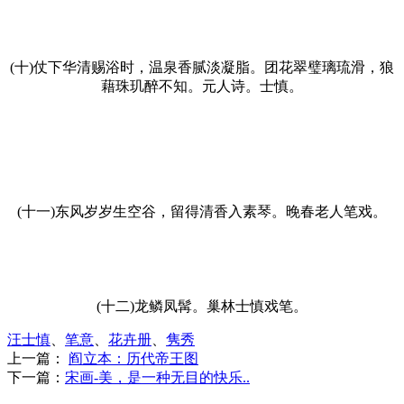
(十)仗下华清赐浴时，温泉香腻淡凝脂。团花翠璧璃琉滑，狼
藉珠玑醉不知。元人诗。士慎。
(十一)东风岁岁生空谷，留得清香入素琴。晚春老人笔戏。
(十二)龙鳞凤髯。巢林士慎戏笔。
汪士慎
、
笔意
、
花卉册
、
隽秀
上一篇：
阎立本：历代帝王图
下一篇：
宋画-美，是一种无目的快乐..