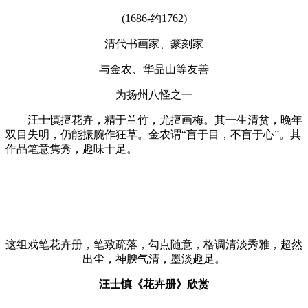
(1686-约1762)
清代书画家、篆刻家
与金农、华品山等友善
为扬州八怪之一
汪士慎擅花卉，精于兰竹，尤擅画梅。其一生清贫，晚年
双目失明，仍能振腕作狂草。金农谓“盲于目，不盲于心”。其
作品笔意隽秀，趣味十足。
这组戏笔花卉册，笔致疏落，勾点随意，格调清淡秀雅，超然
出尘，神腴气清，墨淡趣足。
汪士慎《花卉册》欣赏