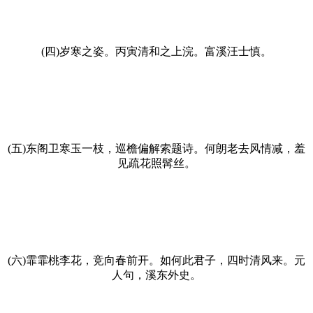
(四)岁寒之姿。丙寅清和之上浣。富溪汪士慎。
(五)东阁卫寒玉一枝，巡檐偏解索题诗。何朗老去风情减，羞
见疏花照髯丝。
(六)霏霏桃李花，竞向春前开。如何此君子，四时清风来。元
人句，溪东外史。