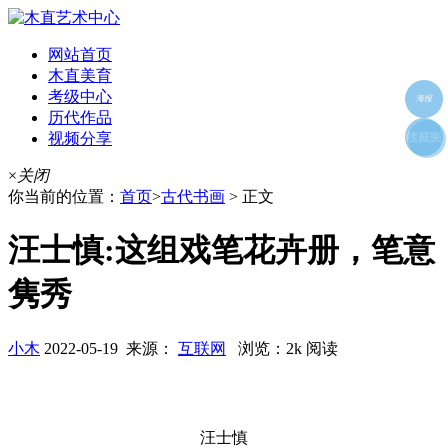
网站首页
木直美育
考级中心
海报
历代作品
视频分享
朋友圈
收藏夹
好友
×
关闭
你当前的位置：
首页
>
古代书画
> 正文
汪士慎:这组戏笔花卉册，笔意
隽秀
小木
2022-05-19 来源：
互联网
浏览：2k 阅读
汪士慎