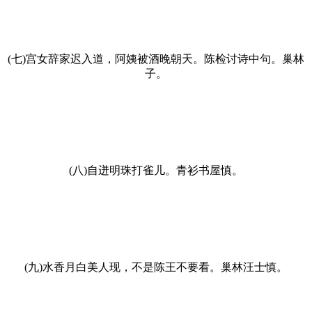
(七)宫女辞家迟入道，阿姨被酒晚朝天。陈检讨诗中句。巢林
子。
(八)自迸明珠打雀儿。青衫书屋慎。
(九)水香月白美人现，不是陈王不要看。巢林汪士慎。