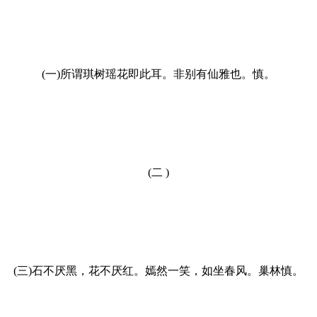
(一)所谓琪树瑶花即此耳。非别有仙雅也。慎。
(二 )
(三)石不厌黑，花不厌红。嫣然一笑，如坐春风。巢林慎。