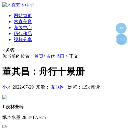
网站首页
木直美育
考级中心
海报
历代作品
视频分享
朋友圈
收藏夹
好友
×
关闭
你当前的位置：
首页
>
古代书画
> 正文
董其昌：舟行十景册
小木
2022-07-29 来源：
互联网
浏览：1.5k 阅读
1 茂林叠嶂
纸本水墨 28.8×17.7cm