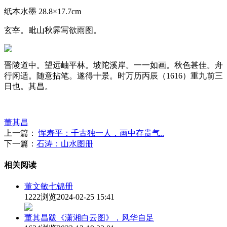
纸本水墨 28.8×17.7cm
玄宰。毗山秋霁写欲雨图。
晋陵道中。望远岫平林。坡陀溪岸。一一如画。秋色甚佳。舟
行闲适。随意拈笔。遂得十景。时万历丙辰（1616）重九前三
日也。其昌。
董其昌
上一篇：
恽寿平：千古独一人，画中存贵气..
下一篇：
石涛：山水图册
相关阅读
董文敏七锦册
1222浏览
2024-02-25 15:41
董其昌跋《潇湘白云图》，风华自足