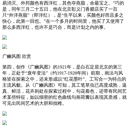
易消灭。外邦颜色有西洋红，其色夺燕脂，余最宝之。”巧的
是，同年三月二十五日，他在北京彰义门香腊店买了一百
只“外洋燕脂”（即洋红），是“生平以来，买颜色好而且多之
快心，此第一回也。”在一个多月的时间里，他买了又使用了
那么多西洋红，也许不是巧合，而是计划之内的事。
广豳风图 欣赏
第四，创作《广豳风图》的1921年，是白石定居北京的第三
年，正处于“衰年变法”（约1917-1928年间）前期，画法与风
格皆在探索之中，还未形成以“红花墨叶”、工写合一为特点的
主流风貌。从《广豳风图》可知，其工笔草虫已高度成熟，逼
真、鲜活，花卉则处在探索过程中，勾花着色，还带有民间艺
术某些特征，如以细密的红色曲线勾画荷瓣以表现其质感，就
可见出民间艺术的大胆和拙稚。