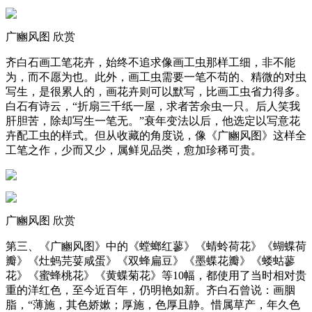
广豳风图 欣赏
齐白石画工笔花卉，始终不追求像画工虫那样工细，非不能
为，而不愿为也。此外，画工虫需要一笔不苟的、精微的对虫
写生，是很累人的，画花卉则可以默写，比画工虫省力得多。
白石有诗云，“折扇三千纸一屋，求者苦余虫一只。后人笑我
肝胆苦，除却写生一笔无。”衰年变法以后，他选定以写意花
卉配工虫的样式。但从收藏的角度说，像《广豳风图》这样全
工笔之作，少而又少，属鲜见品类，愈加珍稀可贵。
广豳风图 欣赏
第三、《广豳风图》中的《螳螂红蓼》《蜻蛉荷花》《蝴蝶荷
瓣》《灶蚂芫荽咸蛋》《双蜂扁豆》《墨蝶花瓣》《蝼蛄蓼
花》《蜜蜂桃花》《黄蝶菊花》等10幅，都使用了当时相对贵
重的洋红色，至今近百年，仍明艳如新。齐白石曾说：画胭
脂，“薄施，其色娇嫰；厚施，色厚且静。惜属草产，年久色