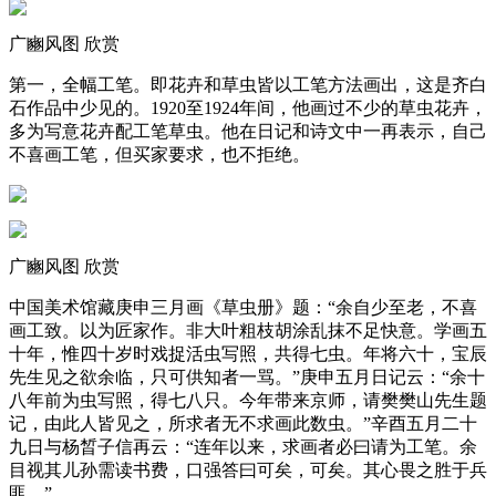
广豳风图 欣赏
第一，全幅工笔。即花卉和草虫皆以工笔方法画出，这是齐白
石作品中少见的。1920至1924年间，他画过不少的草虫花卉，
多为写意花卉配工笔草虫。他在日记和诗文中一再表示，自己
不喜画工笔，但买家要求，也不拒绝。
广豳风图 欣赏
中国美术馆藏庚申三月画《草虫册》题：“余自少至老，不喜
画工致。以为匠家作。非大叶粗枝胡涂乱抹不足快意。学画五
十年，惟四十岁时戏捉活虫写照，共得七虫。年将六十，宝辰
先生见之欲余临，只可供知者一骂。”庚申五月日记云：“余十
八年前为虫写照，得七八只。今年带来京师，请樊樊山先生题
记，由此人皆见之，所求者无不求画此数虫。”辛酉五月二十
九日与杨晳子信再云：“连年以来，求画者必曰请为工笔。余
目视其儿孙需读书费，口强答曰可矣，可矣。其心畏之胜于兵
匪。”