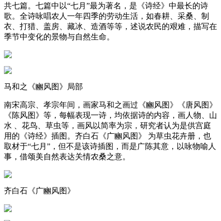
共七篇。七篇中以“七月”最为著名，是《诗经》中最长的诗
歌。全诗咏唱农人一年四季的劳动生活，如春耕、采桑、制
衣、打猎、盖房、藏冰、造酒等等，述说农民的艰难，描写在
季节中变化的景物与自然生命。
马和之《豳风图》局部
南宋高宗、孝宗年间，画家马和之画过《豳风图》《唐风图》
《陈风图》等，每幅表现一诗，均依据诗的内容，画人物、山
水 、花鸟、草虫等，画风以简率为宗，研究者认为是供宫庭
用的《诗经》插图。齐白石《广豳风图》 为草虫花卉册，也
取材于“七月”，但不是该诗插图，而是广陈其意，以咏物喻人
事，借颂美自然表达关情农桑之意。
齐白石《广豳风图》