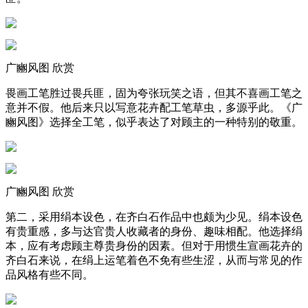
广豳风图 欣赏
畏画工笔胜过畏兵匪，固为夸张玩笑之语，但其不喜画工笔之
意并不假。他后来只以写意花卉配工笔草虫，多源乎此。《广
豳风图》选择全工笔，似乎表达了对顾主的一种特别的敬重。
广豳风图 欣赏
第二，采用绢本设色，在齐白石作品中也颇为少见。绢本设色
有贵重感，多与达官贵人收藏者的身份、趣味相配。他选择绢
本，应有考虑顾主尊贵身份的因素。但对于用惯生宣画花卉的
齐白石来说，在绢上运笔着色不免有些生涩，从而与常见的作
品风格有些不同。