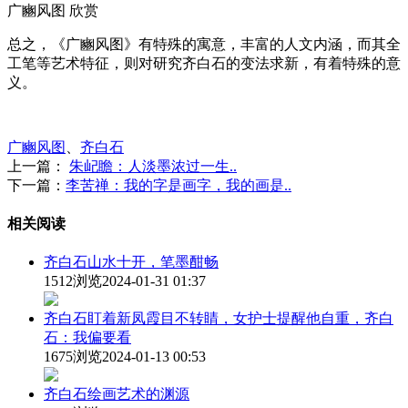
广豳风图 欣赏
总之，《广豳风图》有特殊的寓意，丰富的人文内涵，而其全
工笔等艺术特征，则对研究齐白石的变法求新，有着特殊的意
义。
广豳风图
、
齐白石
上一篇：
朱屺瞻：人淡墨浓过一生..
下一篇：
李苦禅：我的字是画字，我的画是..
相关阅读
齐白石山水十开，笔墨酣畅
1512浏览
2024-01-31 01:37
齐白石盯着新凤霞目不转睛，女护士提醒他自重，齐白
石：我偏要看
1675浏览
2024-01-13 00:53
齐白石绘画艺术的渊源