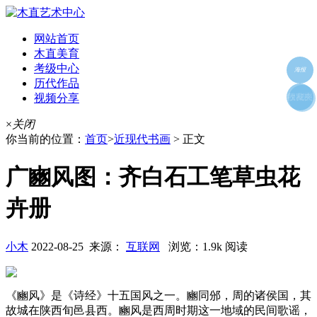
网站首页
木直美育
考级中心
海报
历代作品
视频分享
朋友圈
收藏夹
好友
×
关闭
你当前的位置：
首页
>
近现代书画
> 正文
广豳风图：齐白石工笔草虫花
卉册
小木
2022-08-25 来源：
互联网
浏览：1.9k 阅读
《豳风》是《诗经》十五国风之一。豳同邠，周的诸侯国，其
故城在陕西旬邑县西。豳风是西周时期这一地域的民间歌谣，