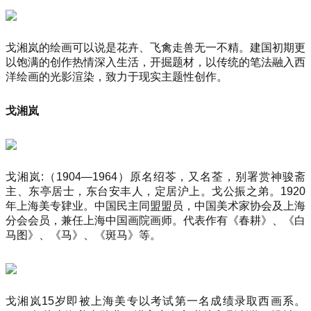
戈湘岚的绘画可以说是花卉、飞禽走兽无一不精。建国初期更
以饱满的创作热情深入生活，开掘题材，以传统的笔法融入西
洋绘画的光影渲染，致力于现实主题性创作。
戈湘岚
戈湘岚:（1904—1964）原名绍苓，又名荃，别署赏神骏斋
主、东亭居士，东台安丰人，定居沪上。戈公振之弟。1920
年上海美专肄业。中国民主同盟盟员，中国美术家协会及上海
分会会员，兼任上海中国画院画师。代表作有《春耕》、《白
马图》、《马》、《斑马》等。
戈湘岚15岁即被上海美专以考试第一名成绩录取西画系。