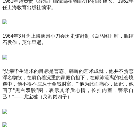
1961年起负责《辞海》编辑部植物部分的插图组长。1962年
任上海教育出版社编审。
1964年3月为上海豫园小刀会历史馆赶制《白马图》时，胆结
石发作，英年早逝。
“父亲毕生追求的目标是曹霸、韩斡的艺术成就，他并不贪恋
浮名物欲，在肩负着沉重的家庭负担下，在颠沛流离的社会境
遇中，他不得不屈从于金钱财富。”“他为此而痛心，因此，他
画了“黑白双骏”图，表示其矛盾心情，长挂内室，警示自
己！”——戈宝楗（戈湘岚四子）