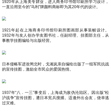
1920年从上海美专肄业，进入商务印书馆印刷所学习设计，
一直沿用至今的“马利”牌颜料商标即为其20年代的设计。
1921年起在上海商务印书馆印刷所图画部从事装帧设计。
1932年与友人创办学友图书社，任副经理、挂图部主任，从
事教学挂图编绘与出版经营。
日本侵略军进攻闸北时，戈湘岚亲自编绘出版了一组军民抗战
的宣传挂图，激励全市民众的爱国热情。
1937年“八．一三”事变后，上海成为敌伪沦陷区。因出版“松
沪战争”宣传挂图，遭日本宪兵搜捕。适逢外出会友，侥幸逃
过灾难。