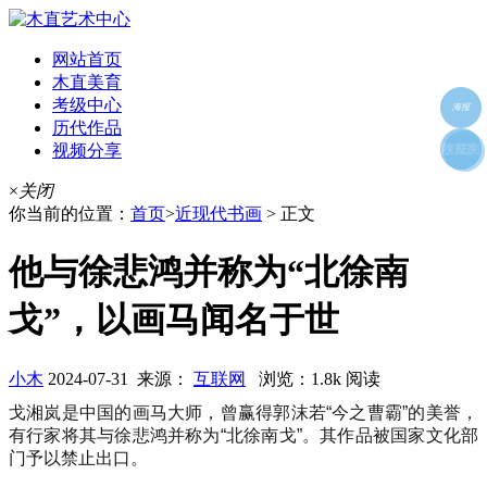
网站首页
木直美育
考级中心
海报
历代作品
视频分享
朋友圈
收藏夹
好友
×
关闭
你当前的位置：
首页
>
近现代书画
> 正文
他与徐悲鸿并称为“北徐南
戈”，以画马闻名于世
小木
2024-07-31 来源：
互联网
浏览：1.8k 阅读
戈湘岚是中国的画马大师，曾赢得郭沫若“今之曹霸”的美誉，
有行家将其与徐悲鸿并称为“北徐南戈”。其作品被国家文化部
门予以禁止出口。